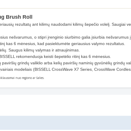
Rug Brush Roll
riausių rezultatų ant kilimų naudodami kilimų šepečio volelį. Saugiai ve
ėjusius nešvarumus, o stipri įrenginio siurbimo galia įsiurbia nešvarumus 
o ritinį kas 6 mėnesius, kad pasiektumėte geriausius valymo rezultatus.
mėlių. Saugus kilimų valymas ir atnaujinimas.
. BISSELL rekomenduoja keisti šepetėlio ritinį kas 6 mėnesius.
paviršių grindų valiklio arba kelių paviršių naminių gyvūnėlių grindų vali
airiais modeliais (BISSELL CrossWave X7 Series, CrossWave Cordless
priklausomai nuo regiono ar šalies.