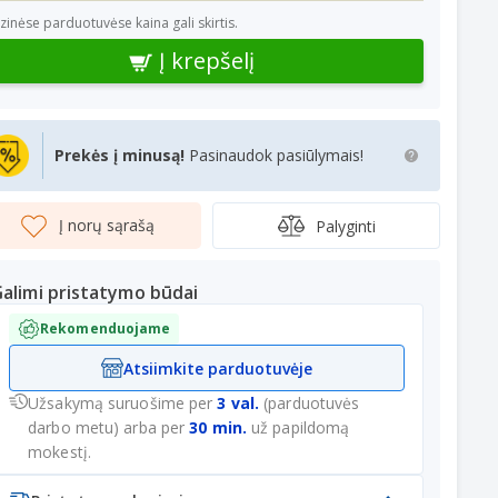
izinėse parduotuvėse kaina gali skirtis.
Į krepšelį
Prekės į minusą!
Pasinaudok pasiūlymais!
Į norų sąrašą
Palyginti
alimi pristatymo būdai
Rekomenduojame
Atsiimkite parduotuvėje
Užsakymą suruošime per
3 val.
(parduotuvės
darbo metu) arba per
30 min.
už papildomą
mokestį.