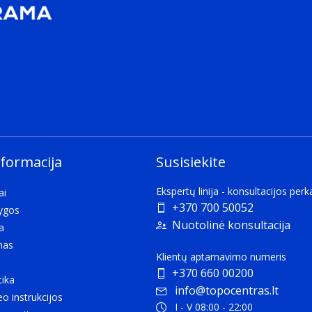
nformacija
Susisiekite
Ekspertų linija - konsultacijos per
ai
+370 700 50052
lygos
Nuotolinė konsultacija
a
mas
Klientų aptarnavimo numeris
+370 660 00200
tika
info@topocentras.lt
eo instrukcijos
I - V 08:00 - 22:00