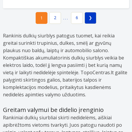
2
6
1
...
Rankinis dulkių siurblys patogus tuomet, kai reikia
greitai surinkti trupinius, dulkes, smėlį ar gyvūnų
plaukus nuo baldų, laiptų ir automobilio salono.
Kompaktiškas akumuliatorinis dulkių siurblys veikia be
elektros laido, todėl jį lengva pasiimti į bet kurią namų
vietą ir laikyti nedidelėje spintelėje. TopoCentras.lt galite
palyginti skirtingos galios, baterijos talpos ir
komplektacijos modelius, pritaikytus kasdienėms
nedidelės apimties valymo užduotims.
Greitam valymui be didelio įrenginio
Rankiniai dulkių siurbliai skirti nedidelėms, aiškiai
apibrėžtoms vietoms tvarkyti. Juos patogu naudoti po