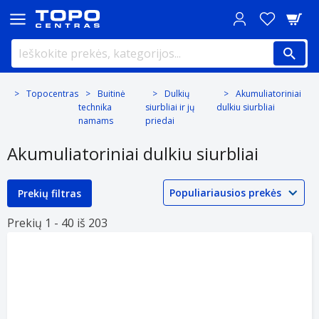
Topocentras
Buitinė
Dulkių
Akumuliatoriniai
technika
siurbliai ir jų
dulkiu siurbliai
namams
priedai
Akumuliatoriniai dulkiu siurbliai
Prekių filtras
Prekių 1 -
40 iš
203