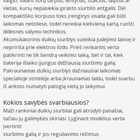
valgio, valant sofų tarpus, lentynas, stalčius, laiptus ar
vietas, kurių nepasiekia įprasto siurblio antgalis. Dėl
kompaktiško korpuso toks įrenginys visada gali būti
laikomas netoliese, todėl nereikia kiekvieną kartą ruošti
didesnės valymo technikos.
Akumuliatorinis dulkių siurblys suteikia judėjimo laisvę ir
nepririša prie elektros lizdo. Prieš renkantis verta
patikrinti ne tik bendrą veikimo laiką, bet ir tai, kiek
baterija išlaiko įjungus didžiausią siurbimo galią.
Pakraunamas dulkių siurblys dažniausiai laikomas
specialioje stotelėje arba įkraunamas laidu, todėl svarbu
iš anksto numatyti patogią vietą jo laikymui.
Kokios savybės svarbiausios?
Maži rankiniai dulkių siurbliai gali atrodyti panašiai,
tačiau jų galimybės skiriasi. Lyginant modelius verta
įvertinti:
siurbimo galią ir jos reguliavimo režimus;