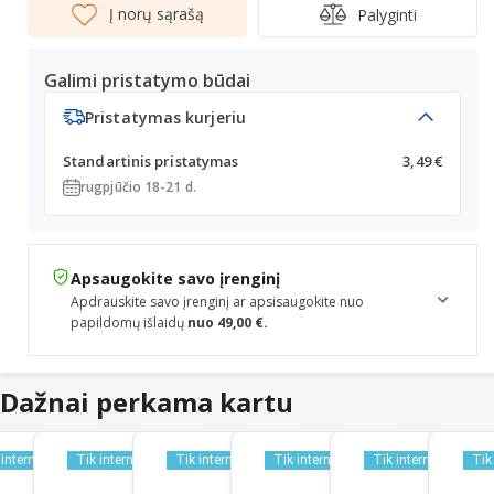
Į norų sąrašą
Palyginti
Galimi pristatymo būdai
Pristatymas kurjeriu
Standartinis pristatymas
3,49 €
rugpjūčio 18-21 d.
Apsaugokite savo įrenginį
Apdrauskite savo įrenginį ar apsisaugokite nuo
papildomų išlaidų
nuo 49,00 €.
Dažnai perkama kartu
 internetu
Tik internetu
Tik internetu
Tik internetu
Tik internetu
Tik