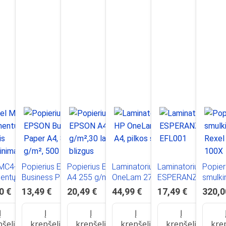
 MC4-SL
Popierius EPSON
Popierius EPSON
Laminatorius HP
Laminatorius
Popier
ntų naikiklis
Business Paper A4,
A4 255 g/m²,30
OneLam 270, A4,
ESPERANZA
smulki
nimas itin
80 g/m², 500 lapų,
lapų, blizgus
pilkos spalvos
EFL001
AutoF
0 €
13,49 €
20,49 €
44,99 €
17,49 €
320,0
 gabalėliais
baltas
 Juoda
Į
Į
Į
Į
Į
pšelį
krepšelį
krepšelį
krepšelį
krepšelį
kre