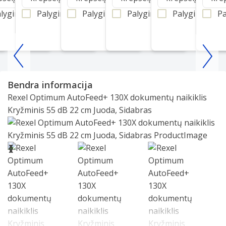
lyginti
Palyginti
Palyginti
Palyginti
Palyginti
Pa
Item
1
Bendra informacija
of
Rexel Optimum AutoFeed+ 130X dokumentų naikiklis
25
Kryžminis 55 dB 22 cm Juoda, Sidabras
Slide 1 of 5
❮
❯