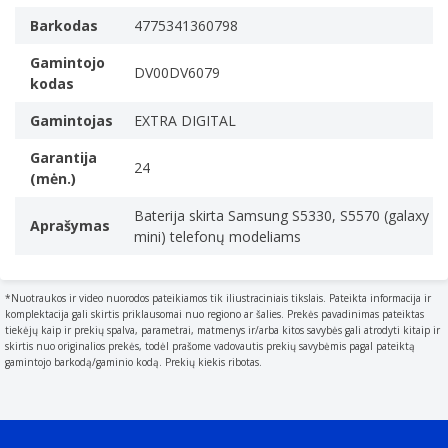
Barkodas
4775341360798
Gamintojo
DV00DV6079
kodas
Gamintojas
EXTRA DIGITAL
Garantija
24
(mėn.)
Baterija skirta Samsung S5330, S5570 (galaxy
Aprašymas
mini) telefonų modeliams
*Nuotraukos ir video nuorodos pateikiamos tik iliustraciniais tikslais. Pateikta informacija ir
komplektacija gali skirtis priklausomai nuo regiono ar šalies. Prekės pavadinimas pateiktas
tiekėjų kaip ir prekių spalva, parametrai, matmenys ir/arba kitos savybės gali atrodyti kitaip ir
skirtis nuo originalios prekės, todėl prašome vadovautis prekių savybėmis pagal pateiktą
gamintojo barkodą/gaminio kodą. Prekių kiekis ribotas.