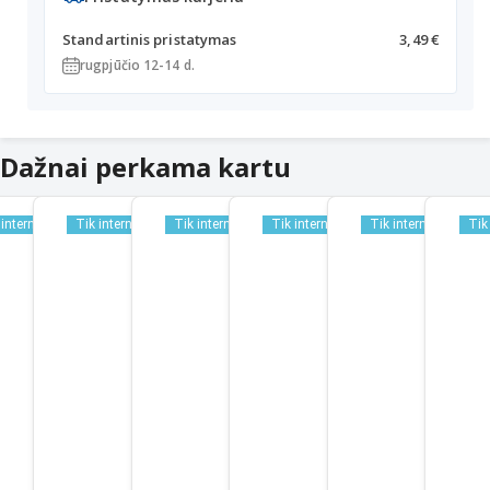
Standartinis pristatymas
3,49 €
rugpjūčio 12-14 d.
Dažnai perkama kartu
 internetu
Tik internetu
Tik internetu
Tik internetu
Tik internetu
Tik