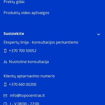
Prekių gidai
Produktų video apžvalgos
Susisiekite
Ekspertų linija - konsultacijos perkantiems
+370 700 50052
Nuotolinė konsultacija
Klientų aptarnavimo numeris
+370 660 00200
info@topocentras.lt
I - V 08:00 - 22:00