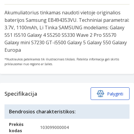
of
Akumuliatorius tinkamas naudoti vietoje originalios
25
baterijos Samsung EB494353VU. Techniniai parametrai:
3.7V, 1100mAh, Li Tinka SAMSUNG modeliams: Galaxy
551 I5510 Galaxy 4 S5250 S5330 Wave 2 Pro S5570
Galaxy mini S7230 GT-i5500 Galaxy 5 Galaxy 550 Galaxy
Europa
*Nuotraukos pateikiamos tik iliustraciniais tikslais. Pateikta informacija gali skirtis
priklausomai nuo regiono ar šalies.
Specifikacija
Palyginti
Bendrosios charakteristikos:
Prekės
103099000004
kodas