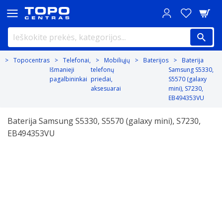
Topocentras
Telefonai,
Mobiliųjų
Baterijos
Baterija
Išmanieji
telefonų
Samsung S5330,
pagalbininkai
priedai,
S5570 (galaxy
aksesuarai
mini), S7230,
EB494353VU
Baterija Samsung S5330, S5570 (galaxy mini), S7230,
EB494353VU