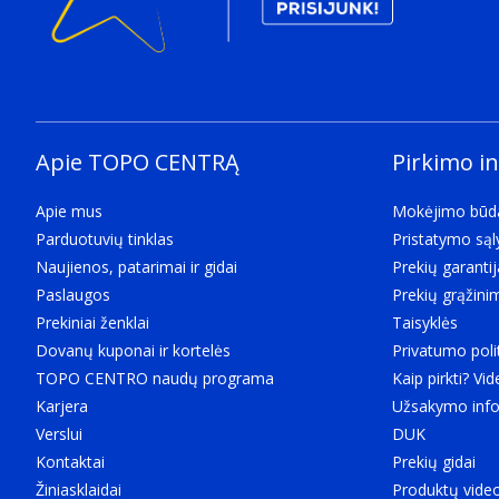
Apie TOPO CENTRĄ
Pirkimo i
Apie mus
Mokėjimo būd
Parduotuvių tinklas
Pristatymo są
Naujienos, patarimai ir gidai
Prekių garantij
Paslaugos
Prekių grąžini
Prekiniai ženklai
Taisyklės
Dovanų kuponai ir kortelės
Privatumo poli
TOPO CENTRO naudų programa
Kaip pirkti? Vid
Karjera
Užsakymo info
Verslui
DUK
Kontaktai
Prekių gidai
Žiniasklaidai
Produktų vide