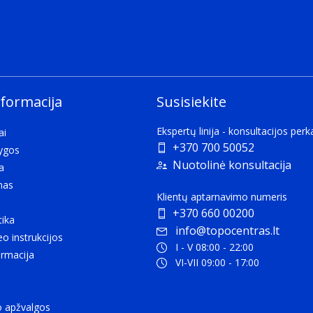
nformacija
Susisiekite
Ekspertų linija - konsultacijos per
ai
+370 700 50052
lygos
Nuotolinė konsultacija
a
mas
Klientų aptarnavimo numeris
+370 660 00200
tika
info@topocentras.lt
eo instrukcijos
I - V 08:00 - 22:00
rmacija
VI-VII 09:00 - 17:00
o apžvalgos