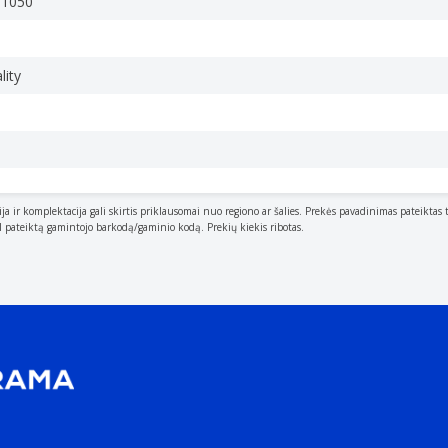
01050
lity
ija ir komplektacija gali skirtis priklausomai nuo regiono ar šalies. Prekės pavadinimas pateiktas 
al pateiktą gamintojo barkodą/gaminio kodą. Prekių kiekis ribotas.