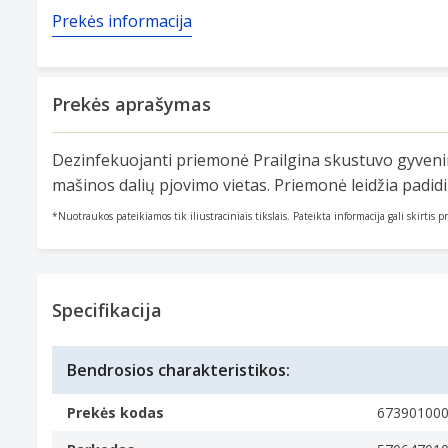
Prekės informacija
Prekės aprašymas
Dezinfekuojanti priemonė Prailgina skustuvo gyvenim
mašinos dalių pjovimo vietas. Priemonė leidžia padid
*Nuotraukos pateikiamos tik iliustraciniais tikslais. Pateikta informacija gali skirtis 
Specifikacija
Bendrosios charakteristikos:
Prekės kodas
67390100