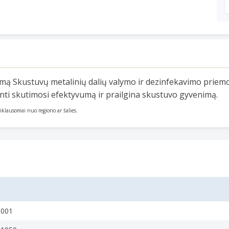
ą Skustuvų metalinių dalių valymo ir dezinfekavimo priemonė
inti skutimosi efektyvumą ir prailgina skustuvo gyvenimą.
priklausomai nuo regiono ar šalies.
0001