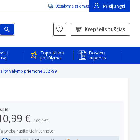
Prisijungti
Užsakymo sekimas
Krepšelis tuščias
ės į
Topo Klubo
Dovanų
usą
pasiūlymai
kuponas
ality Valymo priemonë 352799
aina
10,99 €
109,9 €/l
ią prekę rasite tik internete.