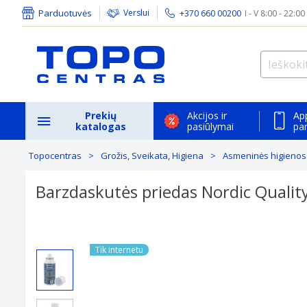
Parduotuvės
Verslui
+370 660 00200
I - V 8:00 - 22:00
Prekių
Akcijos ir
Ap
katalogas
pasiūlymai
pa
Topocentras
Grožis, Sveikata, Higiena
Asmeninės higienos
Barzdaskutės priedas Nordic Quali
Tik internetu