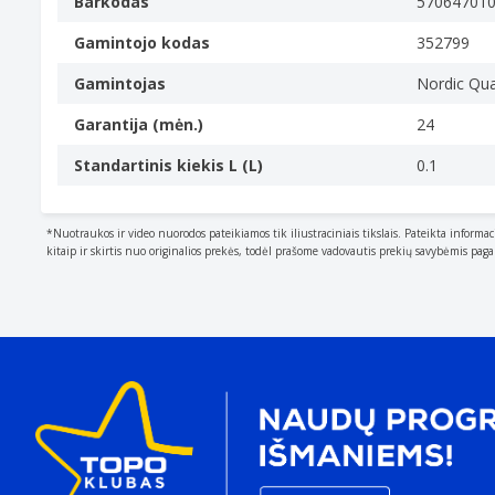
Barkodas
57064701
Gamintojo kodas
352799
Gamintojas
Nordic Qua
Garantija (mėn.)
24
Standartinis kiekis L (L)
0.1
*Nuotraukos ir video nuorodos pateikiamos tik iliustraciniais tikslais. Pateikta informac
kitaip ir skirtis nuo originalios prekės, todėl prašome vadovautis prekių savybėmis pag