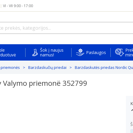
|
VI - VII 9:00 - 17:00
ple
Šok į naujus
Prek
Paslaugos
rduotuvė
namus!
min
 priemonės
Barzdaskučių priedai
Barzdaskutės priedas Nordic Qu
ty Valymo priemonë 352799
K
Š