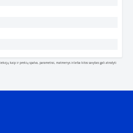
tiekėjų kaip ir prekių spalva, parametrai, matmenys ir/arba kitos savybės gali atrodyti