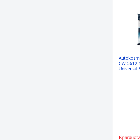
Autokosme
CW-5612 M
Universal 
Išparduot