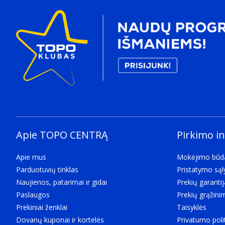
Apie TOPO CENTRĄ
Pirkimo i
Apie mus
Mokėjimo būd
Parduotuvių tinklas
Pristatymo są
Naujienos, patarimai ir gidai
Prekių garantij
Paslaugos
Prekių grąžini
Prekiniai ženklai
Taisyklės
Dovanų kuponai ir kortelės
Privatumo poli