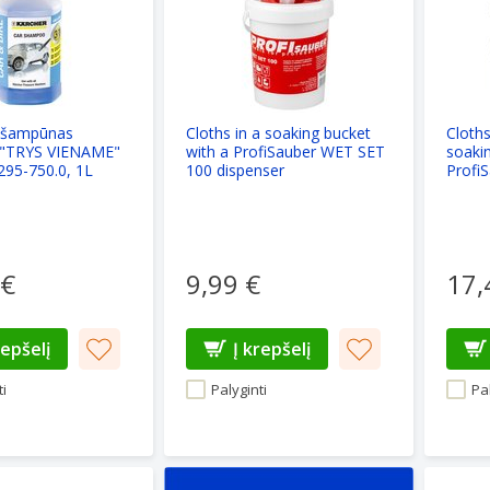
 šampūnas
Cloths in a soaking bucket
Cloths
"TRYS VIENAME"
with a ProfiSauber WET SET
soaki
295-750.0, 1L
100 dispenser
Profi
 €
9,99 €
17,
repšelį
Į krepšelį
i
Palyginti
Pal
ka ColorWay CW-5612 Microfiber Car Universal Extra Dry
Autokos