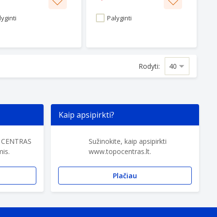
yginti
Palyginti
Rodyti:
Kaip apsipirkti?
O CENTRAS
Sužinokite, kaip apsipirkti
is.
www.topocentras.lt.
Plačiau