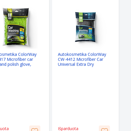
osmetika ColorWay
Autokosmetika ColorWay
17 Microfiber car
CW-4412 Microfiber Car
nd polish glove,
Universal Extra Dry
e-sided
duota
Išparduota