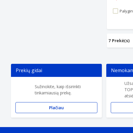
Palygint
7 Prekė(s)
Prekių gidai
Nemokama
Užsa
Sužinokite, kaip išsirinkti
TOP
tinkamiausią prekę.
atsi
Plačiau