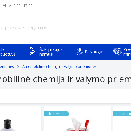
|
VI - VII 9:00 - 17:00
ple
Šok į naujus
Prek
Paslaugos
rduotuvė
namus!
min
riemonės
Automobilinė chemija ir valymo priemonės
obilinė chemija ir valymo prie
ampūnas KARCHER "TRYS VIENAME" RM 619 6.295-750.0, 1L
Cloths in a soaking bucket with a Prof
Cloths 
Tik internetu
Tik inter