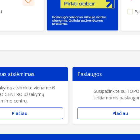
i
Pal
s atsiėmimas
Paslaugos
kymą atsiimkite viename iš
Susipažinkite su TOP
O CENTRO užsakymų
teikiamomis paslaugom
ėmimo centrų.
Plačiau
Plačiau