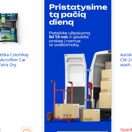
tika ColorWay
Autok
icrofiber Car
CW-24
Extra Dry
wash a
doubl
a
Išpar