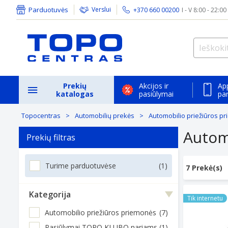
Parduotuvės
Verslui
+370 660 00200
I - V 8:00 - 22:00
Prekių
Akcijos ir
Ap
katalogas
pasiūlymai
pa
Topocentras
Automobilių prekės
Automobilio priežiūros p
Autom
Prekių filtras
Turime parduotuvėse
(1)
7 Prekė(s)
Automob. š
Kategorija
Tik internetu
Automobilio priežiūros priemonės
(7)
Pasiūlymai TOPO KLUBO nariams
(1)