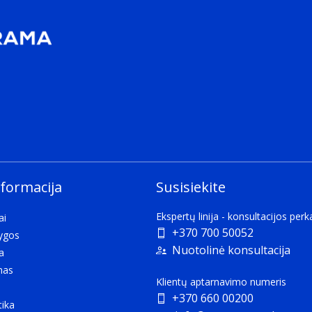
nformacija
Susisiekite
Ekspertų linija - konsultacijos per
ai
+370 700 50052
lygos
Nuotolinė konsultacija
a
mas
Klientų aptarnavimo numeris
+370 660 00200
tika