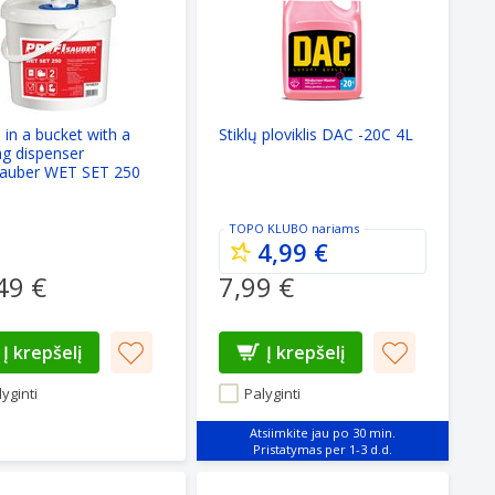
 in a bucket with a
Stiklų ploviklis DAC -20C 4L
ng dispenser
Sauber WET SET 250
TOPO KLUBO
nariams
4,99 €
49 €
7,99 €
Į krepšelį
Į krepšelį
yginti
Palyginti
Atsiimkite jau po 30 min.
metika ColorWay CW-2417 Microfiber car wash and polish g
Autokosmetika ColorWay CW-4412 Mi