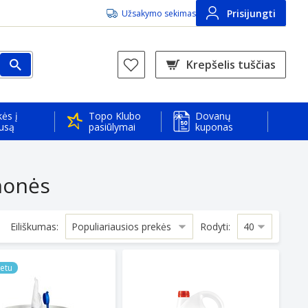
Prisijungti
Užsakymo sekimas
Krepšelis tuščias
ės į
Topo Klubo
Dovanų
usą
pasiūlymai
kuponas
monės
Eiliškumas:
Rodyti:
iSauber WET SET 100 dispenser
in a bucket with a soaking dispenser ProfiSauber WET SET 2
Stiklų ploviklis DAC -20C 4L
netu