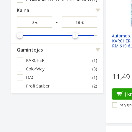
Kaina
-
Automob.
KARCHER 
RM 619 6.
Gamintojas
KARCHER
(1)
ColorWay
(3)
11,49
DAC
(1)
Profi Sauber
(2)
Į k
Palygint
Autokosmeti