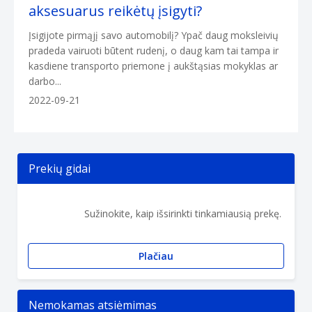
aksesuarus reikėtų įsigyti?
Įsigijote pirmąjį savo automobilį? Ypač daug moksleivių
pradeda vairuoti būtent rudenį, o daug kam tai tampa ir
kasdiene transporto priemone į aukštąsias mokyklas ar
darbo...
2022-09-21
Prekių gidai
Sužinokite, kaip išsirinkti tinkamiausią prekę.
Plačiau
Nemokamas atsiėmimas