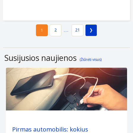
2
21
1
...
Susijusios naujienos
(Žiūrėti visus)
Pirmas automobilis: kokius