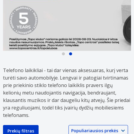
Atrinktiems
Daugeliui
mobiliųjų
DELTACO
telefonų
mobiliųjų
Telefono laikikliai - tai dar vienas aksesuaras, kurį verta
aksesuarams
telefonų
turėti savo automobilyje. Lengvai ir patogiai tvirtinamas
TOP
aksesuarų
kainos!
TOP
prie priekinio stiklo telefono laikiklis pravers ilgų
kainos!
kelionių metu naudojantis navigacija, bendraujant,
klausantis muzikos ir dar daugeliu kitų atvejų. Šie priedai
yra reguliuojami, todėl tiks įvairių dydžių mobiliesiems
telefonams.
Prekių filtras