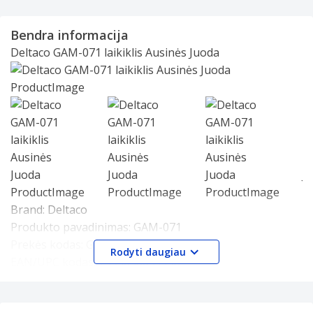
Bendra informacija
Deltaco GAM-071 laikiklis Ausinės Juoda
Slide 1 of 3
Brand:
Deltaco
Produkto pavadinimas:
GAM-071
Prekės kodas:
GAM-071
Rodyti daugiau
EAN/UPC kodas:
7333048039958
Stalas Laikiklis
Mobiliojo įrenginio tipas: Ausinės
Specifikacijos