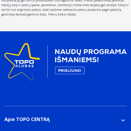
komplektacija gali skirtis priklausomai nuo regiono ar šalies. Prekės pavadinimas pateiktas
tiekėjų kaip ir prekių spalva, parametrai, matmenys ir/arba kitos savybės gali atrodyti kitaip ir
Plotis
skirtis nuo originalios prekės, todėl prašome vadovautis prekių savybėmis pagal pateiktą
The measurement or extent of something from side to
gamintojo barkodą/gaminio kodą. Prekių kiekis ribotas.
side.
105 mm
Svoris ir matmenys
Ilgis
The distance from the front to the back of something.
105 mm
Aukštis
The measurement of the product from head to foot or
from base to top.
230 mm
Svoris
Weight of the product without packaging (net weight).
If possible
106 g
Apie TOPO CENTRĄ