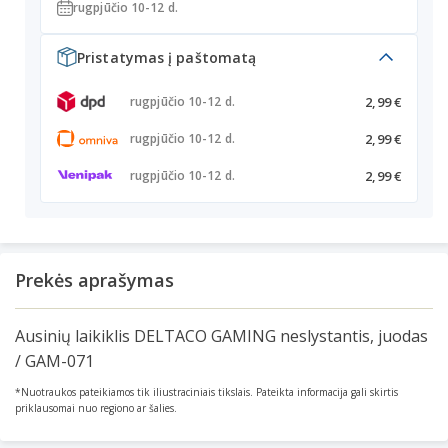
rugpjūčio 10-12 d.
Pristatymas į paštomatą
2,99 €
rugpjūčio 10-12 d.
2,99 €
rugpjūčio 10-12 d.
2,99 €
rugpjūčio 10-12 d.
Prekės aprašymas
Ausinių laikiklis DELTACO GAMING neslystantis, juodas
/ GAM-071
*Nuotraukos pateikiamos tik iliustraciniais tikslais. Pateikta informacija gali skirtis
priklausomai nuo regiono ar šalies.