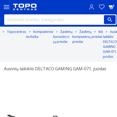
Topocentras
Kompiuterinė
Žaidimų
Žaidimų
Kiti
Ausi
technika
konsolės ir
kompiuterių
priedai
laikiklis
jų priedai
priedai
DELTACO
GAMING
GAM-071
juodas
Ausinių laikiklis DELTACO GAMING GAM-071, juodas