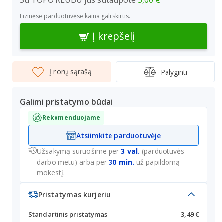
Su TOPO KLUBU jūs sutaupote
3,00 €
Fizinėse parduotuvėse kaina gali skirtis.
Į krepšelį
Į norų sąrašą
Palyginti
Galimi pristatymo būdai
Rekomenduojame
Atsiimkite parduotuvėje
Užsakymą suruošime per
3 val.
(parduotuvės
darbo metu) arba per
30 min.
už papildomą
mokestį.
Pristatymas kurjeriu
Standartinis pristatymas
3,49 €