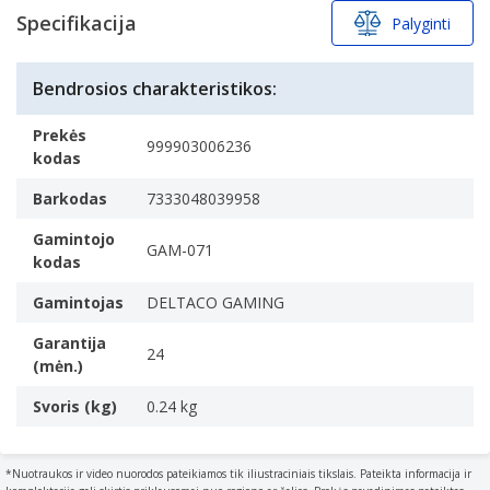
Juoda
Specifikacijos
Specifikacija
Palyginti
Konstrukcija
Tipas
Bendrosios charakteristikos:
Characteristics of the device.
Laikiklis
Prekės
999903006236
Mobiliojo įrenginio tipas
kodas
The compatible type of mobile device for which the
Barkodas
7333048039958
product can be used.
Ausinės
Gamintojo
GAM-071
kodas
Tinkamas naudoti
The intended application of the product.
Gamintojas
DELTACO GAMING
Stalas
Garantija
Įrenginio montavimo tipas
24
(mėn.)
Ne
Produkto spalva
Svoris (kg)
0.24 kg
The colour e.g. red
Juoda
*Nuotraukos ir video nuorodos pateikiamos tik iliustraciniais tikslais. Pateikta informacija ir
Svoris ir matmenys