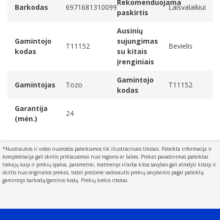
Rekomenduojama
• Ausinių įkrovimo laikas: apie 1,8 val.
Barkodas
6971681310099
Laisvalaikiui
paskirtis
• Greitas įkrovimas per USB Type-C jungtį
Ausinių
*Nuotraukos pateikiamos tik iliustraciniais tikslais. Pateikta informacija gali skirtis
priklausomai nuo regiono ar šalies.
Gamintojo
sujungimas
T11152
Bevielis
kodas
su kitais
įrenginiais
Gamintojo
Gamintojas
Tozo
T11152
kodas
Garantija
24
(mėn.)
*Nuotraukos ir video nuorodos pateikiamos tik iliustraciniais tikslais. Pateikta informacija ir
komplektacija gali skirtis priklausomai nuo regiono ar šalies. Prekės pavadinimas pateiktas
tiekėjų kaip ir prekių spalva, parametrai, matmenys ir/arba kitos savybės gali atrodyti kitaip ir
skirtis nuo originalios prekės, todėl prašome vadovautis prekių savybėmis pagal pateiktą
gamintojo barkodą/gaminio kodą. Prekių kiekis ribotas.