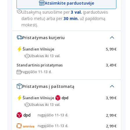
Atsiimkite parduotuvėje
Užsakymą suruošime per
3 val.
(parduotuvės
darbo metu) arba per
30 min.
už papildomą
mokestį.
Pristatymas kurjeriu
Šiandien
Vilniuje
5,99 €
Užsakius iki 13 val.
Standartinis pristatymas
3,49 €
rugpjūčio 11-13 d.
Pristatymas į paštomatą
Šiandien
Vilniuje
3,99 €
Užsakius iki 13 val.
2,99 €
rugpjūčio 11-13 d.
2,99 €
rugpjūčio 11-13 d.