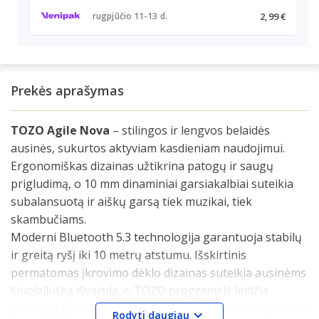
2,99 €
rugpjūčio 11-13 d.
Prekės aprašymas
TOZO Agile Nova
– stilingos ir lengvos belaidės
ausinės, sukurtos aktyviam kasdieniam naudojimui.
Ergonomiškas dizainas užtikrina patogų ir saugų
prigludimą, o 10 mm dinaminiai garsiakalbiai suteikia
subalansuotą ir aiškų garsą tiek muzikai, tiek
skambučiams.
Moderni Bluetooth 5.3 technologija garantuoja stabilų
ir greitą ryšį iki 10 metrų atstumu. Išskirtinis
permatomas įkrovimo dėklo dizainas suteikia ausinėms
šiuolaikišką išvaizdą, o TOZO programėlė leidžia
pritaikyti garso nustatymus pagal savo poreikius. Vienu
Rodyti daugiau