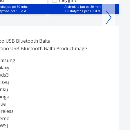
ti
Palyginti
kite jau po 30 min.
Atsiimkite jau po 30 min.
ipo USB Bluetooth Balta