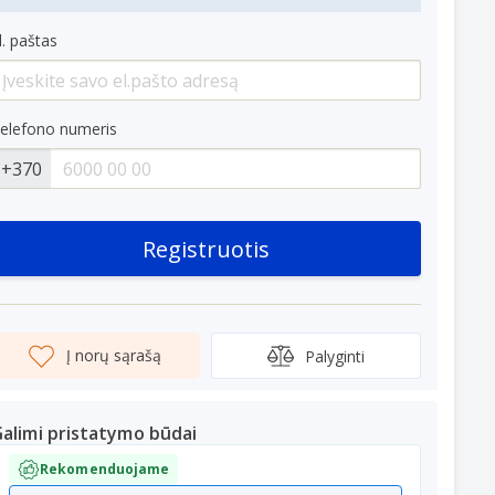
l. paštas
elefono numeris
+370
Registruotis
Į norų sąrašą
Palyginti
alimi pristatymo būdai
Rekomenduojame