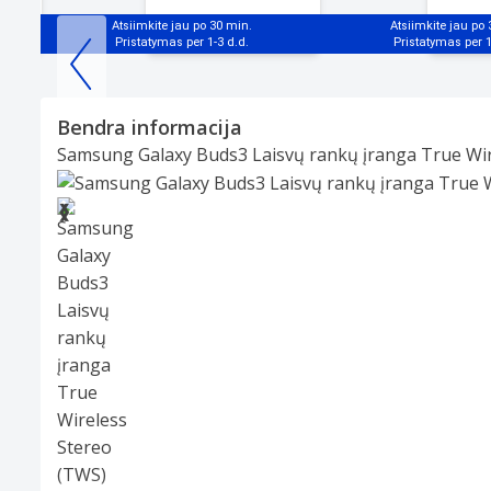
Atsiimkite jau po 30 min.
Atsiimkite jau po
Item
1
Bendra informacija
of
Samsung Galaxy Buds3 Laisvų rankų įranga True Wire
25
Slide 1 of 8
❮
❯