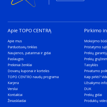
The technology that enables connectivity of the device
True Wireless Stereo (TWS)
USB jungtis
The product has USB connector.
USB jungtis
Apie TOPO CENTRĄ
Pirkimo i
What type of USB connector is built into the device.
C tipo USB
Apie mus
Mokėjimo būd
Bluetooth
Parduotuvių tinklas
Pristatymo są
Bluetooth is a low-power radio technology developed 
Naujienos, patarimai ir gidai
Prekių garantij
Bluetooth profiliai
Paslaugos
Prekių grąžini
A2DP, AVRCP, HFP, PBP, TMAP
Prekiniai ženklai
Taisyklės
Bluetooth versija
Dovanų kuponai ir kortelės
Privatumo poli
The type of bluetooth technology in the product e.g.
TOPO CENTRO naudų programa
Kaip pirkti? Vid
5.4
Karjera
Užsakymo info
Ausinės
Verslui
DUK
Tvirtinimas prie ausies
Kontaktai
Prekių gidai
Ear coupling describes the way in which headphones
Žiniasklaidai
Produktų vide
Įkišamos į ausį