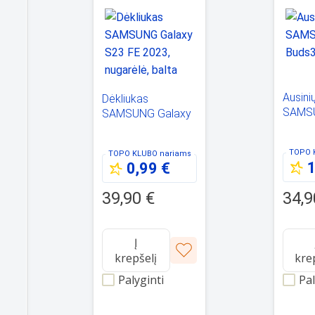
Ausini
Dėkliukas
SAMSU
SAMSUNG Galaxy
skaidr
S23 FE 2023,
G
nugarėlė, balta
TOPO 
TOPO KLUBO
nariams
7 cm)
1
0,99 €
is
34,9
39,90 €
Į
krepšelį
kre
Palyginti
Pal