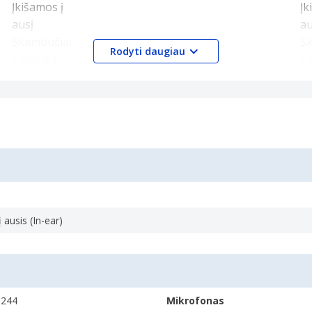
Rodyti daugiau
kų įranga
.4
ausis (In-ear)
0244
Mikrofonas