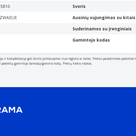
45810
Svoris
ne
NZWAEUE
Ausinių sujungimas su kitais 
Suderinamos su įrenginiais
Gamintojo kodas
ija ir komplektacija gali skirtis priklausomai nuo regiono ar šalies. Prekės pavadinimas pateiktas 
al pateiktą gamintojo barkodą/gaminio kodą. Prekių kiekis ribotas.
tion provided against the intrusion (including body parts su
.