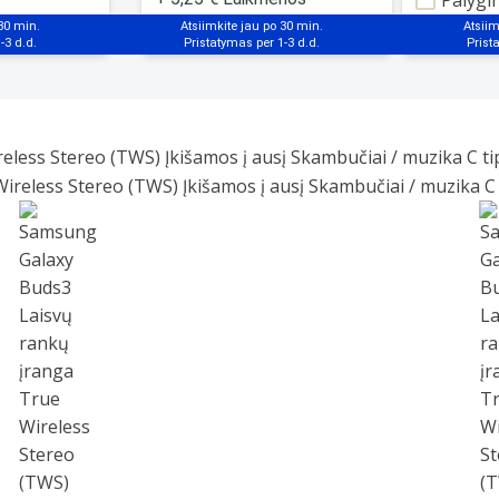
Palygin
mokestis
 30 min.
Atsiimkite jau po 30 min.
Atsiim
less Stereo (TWS) Įkišamos į ausį Skambučiai / muzika C t