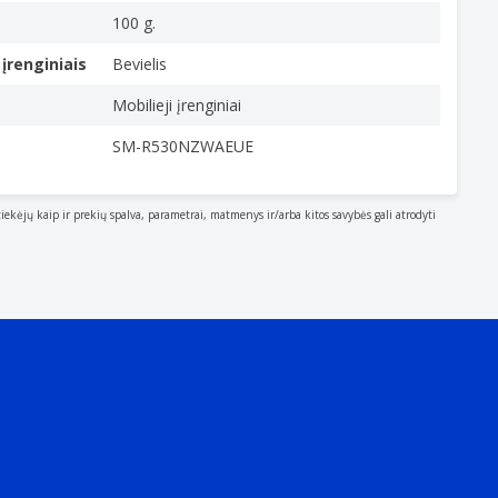
100 g.
įrenginiais
Bevielis
Mobilieji įrenginiai
SM-R530NZWAEUE
tiekėjų kaip ir prekių spalva, parametrai, matmenys ir/arba kitos savybės gali atrodyti
ch as hands and fingers)