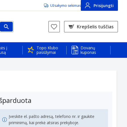
Prisijungti
Užsakymo sekimas
Krepšelis tuščias
ės į
Topo Klubo
Dovanų
usą
pasiūlymai
kuponas
Išparduota
Įveskite el. pašto adresą, telefono nr. ir gaukite
priminimą, kai prekė atsiras prekyboje.