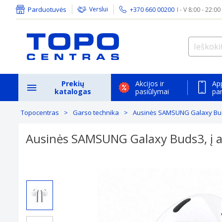
Parduotuvės
Verslui
+370 660 00200
I - V 8:00 - 22:00
Prekių
Akcijos ir
Ap
katalogas
pasiūlymai
pa
Topocentras
Garso technika
Ausinės SAMSUNG Galaxy Buds3
Ausinės SAMSUNG Galaxy Buds3, į au
Previous