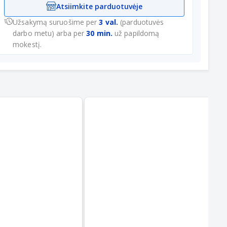
Atsiimkite parduotuvėje
Užsakymą suruošime per
3 val.
(parduotuvės
darbo metu) arba per
30 min.
už papildomą
mokestį.