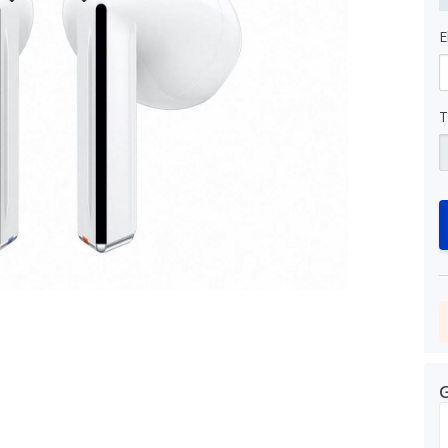
E
T
G