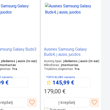
amsung Galaxy Buds3
Ausinės Samsung Galaxy
Au
Buds4, į ausis, juodos
au
Įdedamos į ausis (In-ear)
Ausinių tipas
:
Įdedamos į ausis (In-ear)
montuotas
Mikrofonas
:
Įmontuotas
Au
pinimas
:
Yra
Triukšmo slopinimas
:
Yra
Mi
Tr
O
nariams
TOPO KLUBO
nariams
99 €
145,99 €
2
€
179,00 €
krepšelį
Į krepšelį