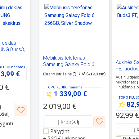
ų dėklas
NG Buds3,
us
Mobilusis telefonas
Ausinės S
Samsung Galaxy Fold 6
KLUBO
nariams
FE, juodos
256GB, Silver Shadow
3,99 €
Ekrano įstrižainė (")
:
7.6" (~19,3 cm)
Ausinių tipas
:
Mikrofonas
:
Į
0 €
Triukšmo slo
TOPO KLUBO
nariams
1 339,00 €
TOPO KLUB
82,
2 019,00 €
Į
pšelį
92,99 
Į krepšelį
yginti
Į 
Palyginti
+
5,25 €
Laikmenos