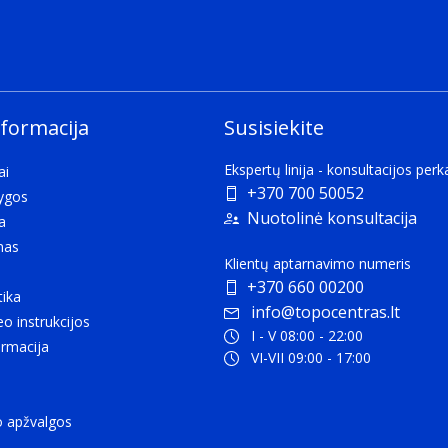
, e.g. wired or wireless.
nformacija
Susisiekite
Ekspertų linija - konsultacijos per
ai
+370 700 50052
lygos
to replace the cables and wires currently used to link or c
Nuotolinė konsultacija
a
mas
Klientų aptarnavimo numeris
+370 660 00200
tika
 Bluetooth Smart (v4.0).
info@topocentras.lt
eo instrukcijos
I - V 08:00 - 22:00
rmacija
VI-VII 09:00 - 17:00
 or earphones stay attached to
o apžvalgos