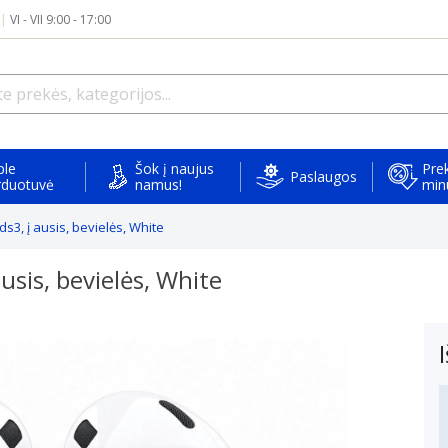
|
VI - VII 9:00 - 17:00
ple
Šok į naujus
Prek
Paslaugos
rduotuvė
namus!
min
, į ausis, bevielės, White
sis, bevielės, White