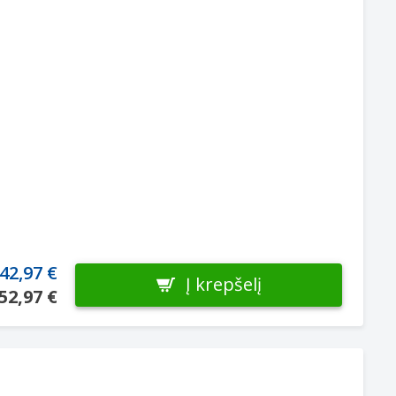
42,97 €
Į krepšelį
52,97 €