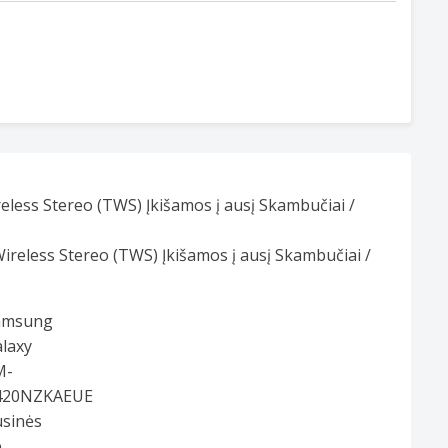
ess Stereo (TWS) Įkišamos į ausį Skambučiai /