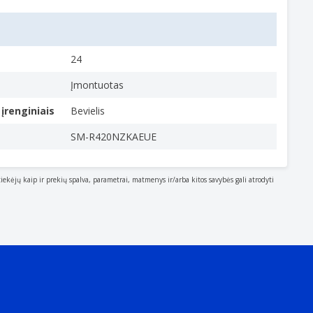
24
Įmontuotas
įrenginiais
Bevielis
SM-R420NZKAEUE
tiekėjų kaip ir prekių spalva, parametrai, matmenys ir/arba kitos savybės gali atrodyti