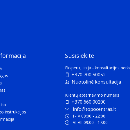
tion provided against the intrusion (including body parts su
nformacija
Susisiekite
d by Google that is primarily available on mobile and smart
Ekspertų linija - konsultacijos per
ai
+370 700 50052
lygos
Nuotolinė konsultacija
a
anufacture (COM).
mas
Klientų aptarnavimo numeris
+370 660 00200
tika
info@topocentras.lt
eo instrukcijos
, e.g. wired or wireless.
I - V 08:00 - 22:00
rmacija
VI-VII 09:00 - 17:00