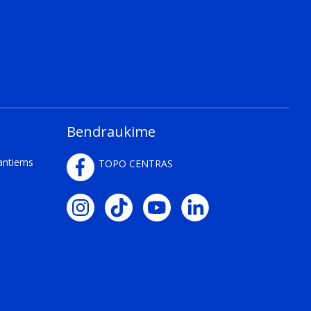
ch as hands and fingers)
Bendraukime
 home devices. Unlike Google Now, the Google
kantiems
TOPO CENTRAS