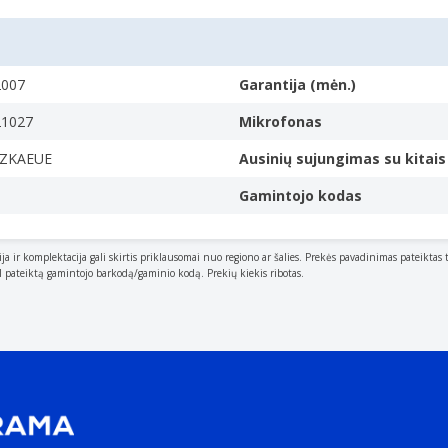
2007
Garantija (mėn.)
21027
Mikrofonas
ZKAEUE
Ausinių sujungimas su kitais 
Gamintojo kodas
ne
ija ir komplektacija gali skirtis priklausomai nuo regiono ar šalies. Prekės pavadinimas pateiktas 
al pateiktą gamintojo barkodą/gaminio kodą. Prekių kiekis ribotas.