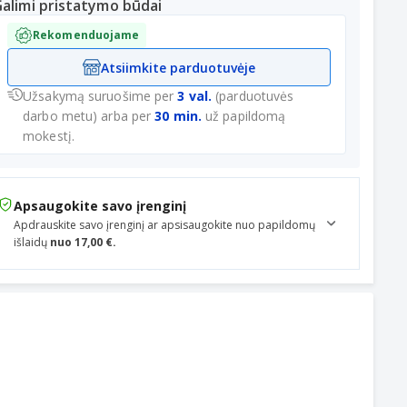
alimi pristatymo būdai
Rekomenduojame
Atsiimkite parduotuvėje
Užsakymą suruošime per
3 val.
(parduotuvės
darbo metu) arba per
30 min.
už papildomą
mokestį.
Apsaugokite savo įrenginį
Apdrauskite savo įrenginį ar apsisaugokite nuo papildomų
išlaidų
nuo 17,00 €.