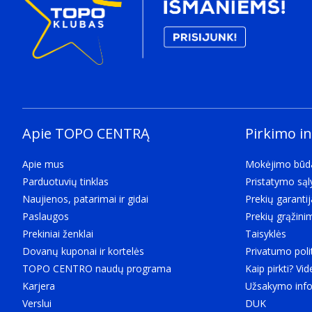
Jutiklinis
Tarptautinės apsaugos (IP) kodas
The IP code classifies and rates the degree of protec
IP54
LED indikatoriai
Akumuliatoriaus įkrovimo lygis
Virtualus erdvinis garsas
Apie TOPO CENTRĄ
Pirkimo i
Veikia su „Google Assistant“
The Google Assistant is a virtual assistant develope
Apie mus
Mokėjimo būd
Assistant can engage in two-way conversations
Parduotuvių tinklas
Pristatymo są
Kilmės šalis
Naujienos, patarimai ir gidai
Prekių garantij
Country where the device is made. Aka Country of m
Paslaugos
Prekių grąžini
Vietnamas
Prekiniai ženklai
Taisyklės
Ryšys
Dovanų kuponai ir kortelės
Privatumo poli
Ryšio technologija
TOPO CENTRO naudų programa
Kaip pirkti? Vid
The technology that enables connectivity of the device
Karjera
Užsakymo info
True Wireless Stereo (TWS)
Verslui
DUK