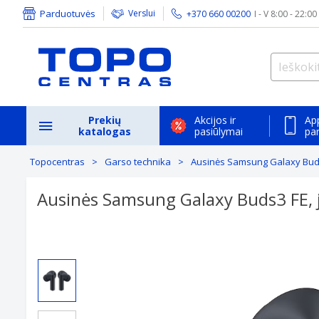
Parduotuvės
Verslui
+370 660 00200
I - V 8:00 - 22:00
Prekių
Akcijos ir
Ap
katalogas
pasiūlymai
pa
Topocentras
Garso technika
Ausinės Samsung Galaxy Buds
Ausinės Samsung Galaxy Buds3 FE, 
Previous