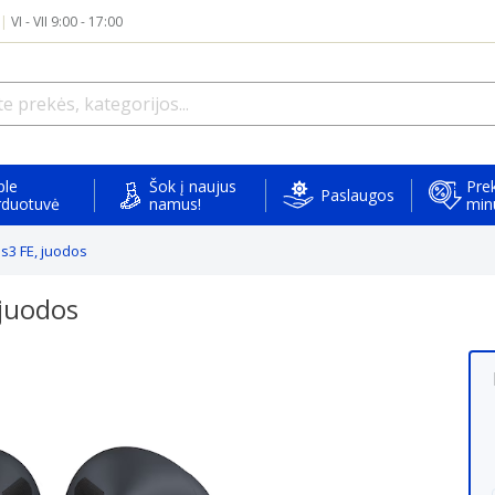
|
VI - VII 9:00 - 17:00
ple
Šok į naujus
Prek
Paslaugos
rduotuvė
namus!
min
3 FE, juodos
juodos