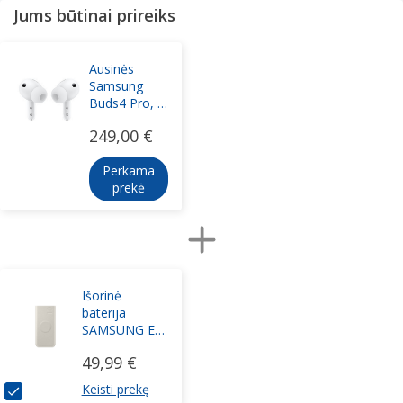
Jums būtinai prireiks
Ausinės
Samsung
Buds4 Pro, į
ausis, baltos
249,00 €
Perkama
prekė
Išorinė
baterija
SAMSUNG EB-
U2510XUEGEU
49,99 €
10000 mAh,
rusvai gelsvas
Keisti prekę