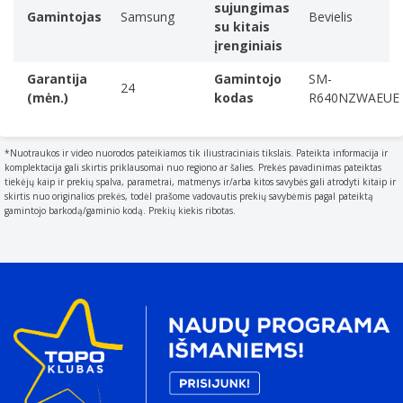
Laisvų rankų įrangos tipas
sujungimas
Gamintojas
Samsung
Bevielis
A headset is headphones combined with a microphone
su kitais
įrenginiais
Abiausis
Produkto spalva
Garantija
Gamintojo
SM-
24
The colour e.g. red
(mėn.)
kodas
R640NZWAEUE
Balta
Tarptautinės apsaugos (IP) kodas
*Nuotraukos ir video nuorodos pateikiamos tik iliustraciniais tikslais. Pateikta informacija ir
The IP code classifies and rates the degree of
komplektacija gali skirtis priklausomai nuo regiono ar šalies. Prekės pavadinimas pateiktas
protection provided against the intrusion (including
tiekėjų kaip ir prekių spalva, parametrai, matmenys ir/arba kitos savybės gali atrodyti kitaip ir
skirtis nuo originalios prekės, todėl prašome vadovautis prekių savybėmis pagal pateiktą
body parts such as hands and fingers)
gamintojo barkodą/gaminio kodą. Prekių kiekis ribotas.
IP57
Akcelerometras
Giroskopas
Padėties jutiklis
Adaptyvusis glodintuvas
Ryšys
Ryšio technologija
The technology that enables connectivity of the device,