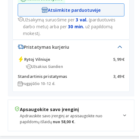
Atsiimkite parduotuvėje
Užsakymą suruošime per
3 val.
(parduotuvės
darbo metu) arba per
30 min.
už papildomą
mokestį.
Pristatymas kurjeriu
Rytoj
Vilniuje
5,99 €
Užsakius šiandien
Standartinis pristatymas
3,49 €
rugpjūčio 10-12 d.
Apsaugokite savo įrenginį
Apdrauskite savo įrenginį ar apsisaugokite nuo
papildomų išlaidų
nuo 58,00 €.