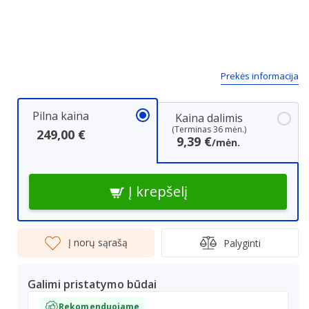
Next
Prekės informacija
Pilna kaina
Kaina dalimis
(Terminas 36 mėn.)
249,00 €
9,39 €
/mėn.
Į krepšelį
Į norų sąrašą
Palyginti
Galimi pristatymo būdai
Rekomenduojame