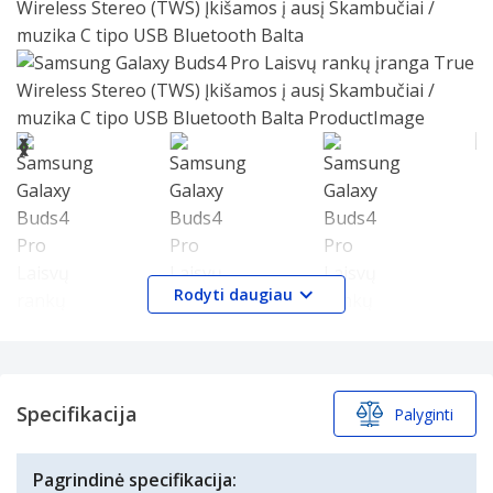
Wireless Stereo (TWS) Įkišamos į ausį Skambučiai /
muzika C tipo USB Bluetooth Balta
Slide 1 of 10
❮
❯
Rodyti daugiau
Specifikacija
Palyginti
Brand:
Samsung
Produkto šeima:
Galaxy
Pagrindinė specifikacija:
Produkto pavadinimas:
Galaxy Buds4 Pro