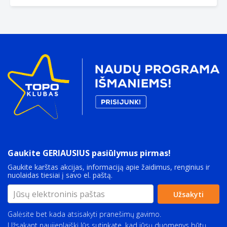
Gaukite GERIAUSIUS pasiūlymus pirmas!
Gaukite karštas akcijas, informaciją apie žaidimus, renginius ir
nuolaidas tiesiai į savo el. paštą.
Užsakyti
Galėsite bet kada atsisakyti pranešimų gavimo.
Užsakant naujienlaiškį Jūs sutinkate, kad jūsų duomenys būtų