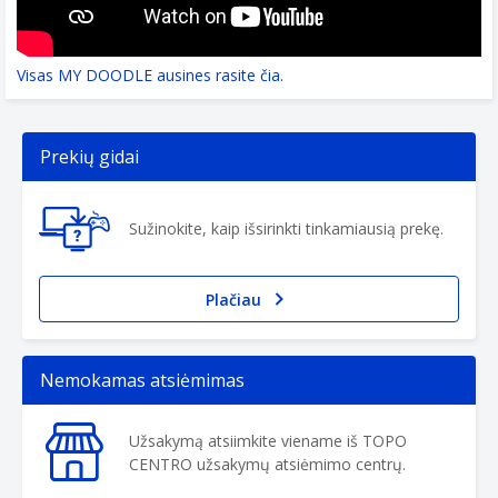
Visas MY DOODLE ausines rasite čia.
Prekių gidai
Sužinokite, kaip išsirinkti tinkamiausią prekę.
Plačiau
Nemokamas atsiėmimas
Užsakymą atsiimkite viename iš TOPO
CENTRO užsakymų atsiėmimo centrų.