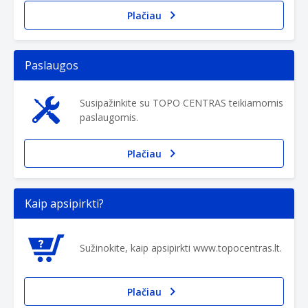
Plačiau
Paslaugos
Susipažinkite su TOPO CENTRAS teikiamomis
paslaugomis.
Plačiau
Kaip apsipirkti?
Sužinokite, kaip apsipirkti www.topocentras.lt.
Plačiau