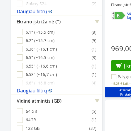
Galaxy S24
(2)
Ekrano įstriž
Daugiau filtrų
Ga
la
Ekrano įstrižainė (")
6.1" (~15,5 cm)
(8)
6.2" (~15,7 cm)
(9)
969,0
6.36" (~16,1 cm)
(1)
6.5" (~16,5 cm)
(3)
Į k
6.55" (~16,6 cm)
(1)
6.58" (~16,7 cm)
(1)
Palygint
6.6" (~16,8 cm)
(4)
+
5,25 €
Laikm
Daugiau filtrų
Atsiimk
Vidinė atmintis (GB)
64 GB
(5)
64GB
(1)
128 GB
(37)