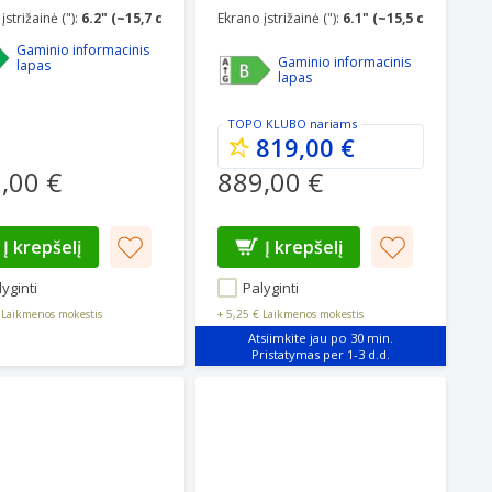
įstrižainė ("):
6.2" (~15,7 cm)
Ekrano įstrižainė ("):
6.1" (~15,5 cm)
Gaminio informacinis
Gaminio informacinis
lapas
lapas
TOPO KLUBO
nariams
819,00 €
,00 €
889,00 €
Į krepšelį
Į krepšelį
yginti
Palyginti
Laikmenos mokestis
+
5,25 €
Laikmenos mokestis
Atsiimkite jau po 30 min.