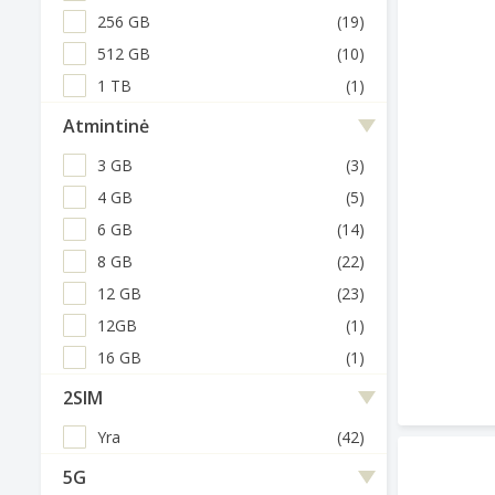
256 GB
(19)
512 GB
(10)
1 TB
(1)
Atmintinė
3 GB
(3)
4 GB
(5)
6 GB
(14)
8 GB
(22)
12 GB
(23)
12GB
(1)
16 GB
(1)
2SIM
Yra
(42)
5G