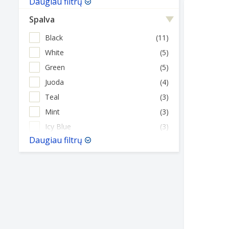
Daugiau filtrų
Spalva
Black
(11)
White
(5)
Green
(5)
Juoda
(4)
Teal
(3)
Mint
(3)
Icy Blue
(3)
Daugiau filtrų