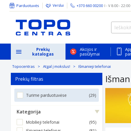
Parduotuvės
Verslui
+370 660 00200
I - V 8:00 - 22:00
Prekių
Akcijos ir
Ap
katalogas
pasiūlymai
pa
Topocentras
Atgal į mokslus!
Išmanieji telefonai
Išmani
Prekių filtras
Turime parduotuvėse
(29)
Kategorija
Mobilieji telefonai
(95)
Išmanieji telefonai
(81)