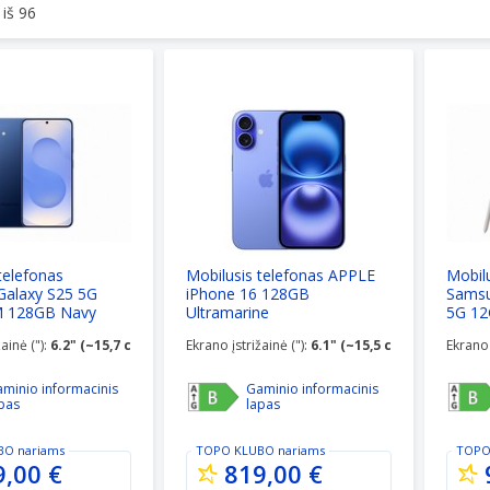
 iš
96
telefonas Samsung Galaxy S25 5G 12GB RAM 128GB Navy
Mobilusis telefonas APPLE iPhone 16 1
Mobilus
telefonas
Mobilusis telefonas APPLE
Mobilu
alaxy S25 5G
iPhone 16 128GB
Samsu
 128GB Navy
Ultramarine
5G 1
Titan
ainė ("):
6.2" (~15,7 cm)
Ekrano įstrižainė ("):
6.1" (~15,5 cm)
Ekrano 
minio informacinis
Gaminio informacinis
pas
lapas
BO
nariams
TOPO KLUBO
nariams
TOPO
9,00 €
819,00 €