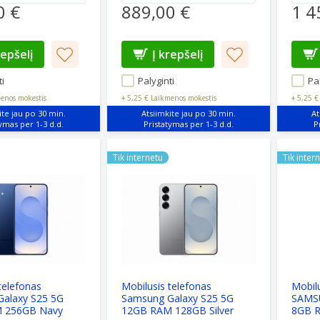
0 €
889,00 €
1 4
repšelį
Į krepšelį
i
Palyginti
Pal
enos mokestis
+
5,25 €
Laikmenos mokestis
+
5,25 €
ite jau po 30 min.
Atsiimkite jau po 30 min.
At
telefonas Samsung Galaxy S25 5G 12GB RAM 256GB Navy
Mobilusis telefonas Samsung Galaxy S
Mobilus
Tik internetu
Tik inter
telefonas
Mobilusis telefonas
Mobilu
alaxy S25 5G
Samsung Galaxy S25 5G
SAMSU
 256GB Navy
12GB RAM 128GB Silver
8GB R