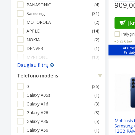
909,0
PANASONIC
(4)
Samsung
(31)
MOTOROLA
(2)
Į k
APPLE
(14)
Palygint
NOKIA
(2)
+
5,25 €
Laikm
DENVER
(1)
Atsiimk
MYPHONE
(10)
Mobilusis 
Daugiau filtrų
Telefono modelis
0
(36)
Galaxy A05s
(1)
Galaxy A16
(3)
Galaxy A26
(3)
Mobilusis 
Galaxy A36
(5)
Samsung G
Galaxy A56
(1)
12GB RAM