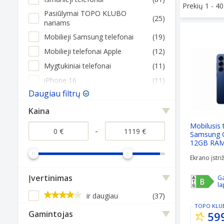
Prekių 1 -
40
Pasiūlymai TOPO KLUBO
(25)
nariams
Mobilusis 
Mobilieji Samsung telefonai
(19)
Mobilieji telefonai Apple
(12)
Mygtukiniai telefonai
(11)
iPhone 16
(11)
Daugiau filtrų
Kaina
Mobilusis 
-
Samsung G
12GB RAM
Ekrano įstriž
Įvertinimas
Ga
la
ir daugiau
(37)
TOPO KLU
Gamintojas
59