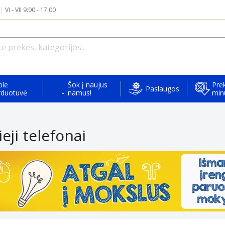
|
VI - VII 9:00 - 17:00
ple
Šok į naujus
Prek
Paslaugos
rduotuvė
namus!
min
eji telefonai