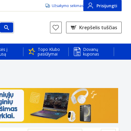
Prisijungti
Užsakymo sekimas
Krepšelis tuščias
ės į
Topo Klubo
Dovanų
usą
pasiūlymai
kuponas