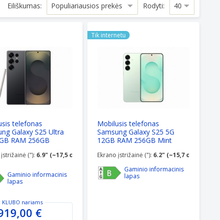
Eiliškumas:
Rodyti:
28GB Ultramarine
is telefonas Samsung Galaxy S25 Ultra 5G 12GB RAM 256GB
Mobilusis telefonas Samsung Gala
Tik internetu
sis telefonas
Mobilusis telefonas
ng Galaxy S25 Ultra
Samsung Galaxy S25 5G
2GB RAM 256GB
12GB RAM 256GB Mint
ium Black
įstrižainė ("):
6.9" (~17,5 cm)
Ekrano įstrižainė ("):
6.2" (~15,7 cm)
Gaminio informacinis
Gaminio informacinis
lapas
lapas
 KLUBO
nariams
919,00 €