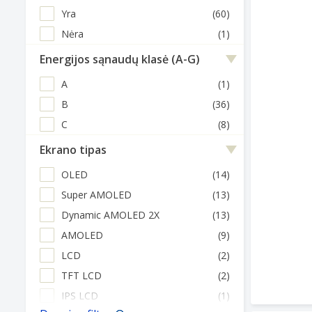
Yra
(60)
Nėra
(1)
Energijos sąnaudų klasė (A-G)
A
(1)
B
(36)
C
(8)
Ekrano tipas
OLED
(14)
Super AMOLED
(13)
Dynamic AMOLED 2X
(13)
AMOLED
(9)
LCD
(2)
TFT LCD
(2)
IPS LCD
(1)