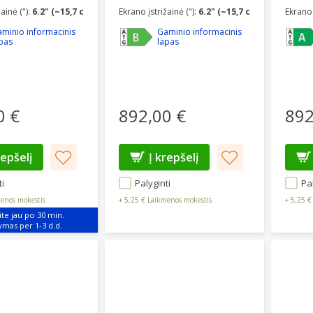
Shadow
Violet
ainė ("):
6.2" (~15,7 cm)
Ekrano įstrižainė ("):
6.2" (~15,7 cm)
Ekrano 
minio informacinis
Gaminio informacinis
pas
lapas
0 €
892,00 €
892
repšelį
Į krepšelį
i
Palyginti
Pal
enos mokestis
+
5,25 €
Laikmenos mokestis
+
5,25 €
ite jau po 30 min.