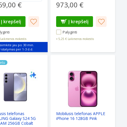
59,00 €
973,00 €
Į krepšelį
Į krepšelį
yginti
Palyginti
Laikmenos mokestis
+
5,25 €
Laikmenos mokestis
siimkite jau po 30 min.
25 5G 12GB RAM 128GB Silver Shadow
is telefonas SAMSUNG Galaxy S24 5G 8GB RAM 256GB Cobalt
Mobilusis telefonas APPLE iPhone 
netu
sis telefonas
Mobilusis telefonas APPLE
NG Galaxy S24 5G
iPhone 16 128GB Pink
AM 256GB Cobalt