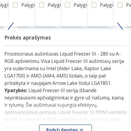
lyginti
Palyginti
Palyginti
Palyginti
Palyginti
Pa
Item
Prekės aprašymas
1
of
Procesoriaus aušintuvas Liquid Freezer III - 280 su A-
25
RGB apšvietimu. Visa Liquid Freezer III aušintuvų serija
yra suderinama su Intel (Alder Lake, Raptor Lake
LGA1700) ir AMD (AM4, AM5) lizdais, o taip pat
pritaikyta ir naujajam Arrow Lake lizdui LGA1851.
Ypatybės:
Liquid Freezer III seriją išbandė
nepriklausomi apžvalgininkai ir gyrė už našumą, kainą
ir tylumą. Šie aušintuvai sujungia efektyvų,
apdovanojimus pelniusį Liquid Freezer III PWM vandens
siurblį su naujais A-RGB ventiliatoriais, optimizuotais
statiniam slėgiui. Tai užtikrina itin tylų veikimą, pastovią
Rodyti daugiau