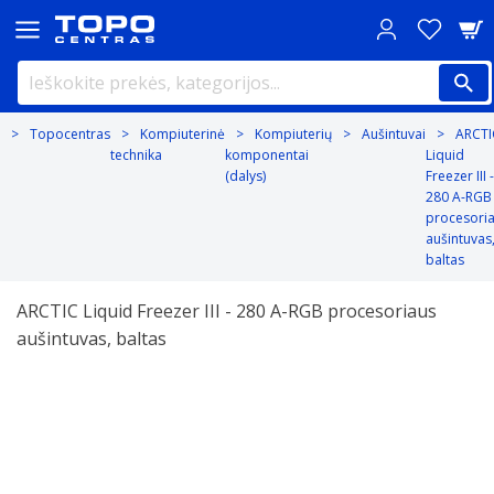
Topocentras
Kompiuterinė
Kompiuterių
Aušintuvai
ARCTI
technika
komponentai
Liquid
(dalys)
Freezer III -
280 A-RGB
procesori
aušintuvas
baltas
ARCTIC Liquid Freezer III - 280 A-RGB procesoriaus
aušintuvas, baltas
Previous