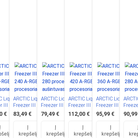
 Liquid
ARCTIC Liquid
ARCTIC Liquid
ARCTIC Liquid
ARCTIC Liquid
ARCTIC
 III Pro -
Freezer III PRO
Freezer III Pro -
Freezer III Pro 420
Freezer III Pro 360
Freezer
-RGB
240 A-RGB
280 procesoriaus
A-RGB
A-RGB
280 A
0 €
83,49 €
79,49 €
112,00 €
95,99 €
90,99
oriaus
procesoriaus
aušintuvas
procesoriaus
procesoriaus
proces
uvas, baltas
aušintuvas, baltas
aušintuvas, baltas
aušintuvas, juodas
aušint
Į
Į
Į
Į
Į
pšelį
krepšelį
krepšelį
krepšelį
krepšelį
kre