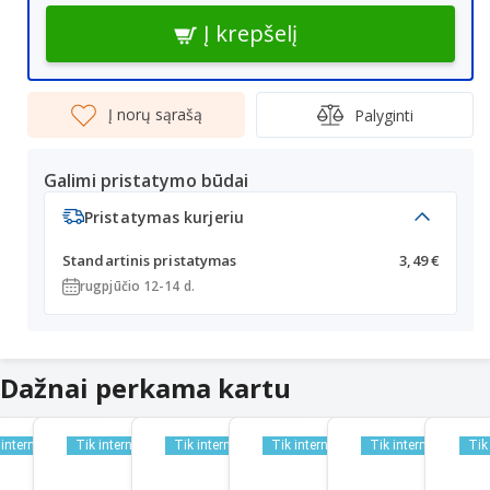
Į krepšelį
Į norų sąrašą
Palyginti
Galimi pristatymo būdai
Pristatymas kurjeriu
Standartinis pristatymas
3,49 €
rugpjūčio 12-14 d.
Dažnai perkama kartu
 internetu
Tik internetu
Tik internetu
Tik internetu
Tik internetu
Tik