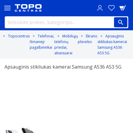
Topocentras
Telefonai,
Mobiliųjų
Ekrano
Apsauginis
Išmanieji
telefonų
plėvelės
stikliukas kamerai
pagalbininkai
priedai,
Samsung A536
aksesuarai
A53 5G
Apsauginis stikliukas kamerai Samsung A536 A53 5G