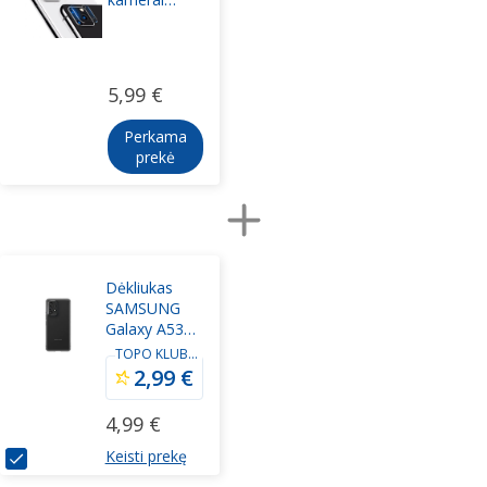
Samsung
A536 A53 5G
5,99 €
Perkama
prekė
Dėkliukas
SAMSUNG
Galaxy A53
5G 2022,
TOPO KLUBO
nariams
skaidri
2,99 €
nugarėlė,
juoda
4,99 €
Keisti prekę