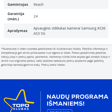
Gamintojas
Reach
Garantija
24
(mėn.)
Apsauginis stikliukas kamerai Samsung A536
Aprašymas
A53 5G
*Nuotraukos ir video nuorodos pateikiamos tik iliustraciniais tikslais. Pateikta informacija ir
komplektacija gali skirtis priklausomai nuo regiono ar šalies. Prekės pavadinimas pateiktas
tiekėjų kaip ir prekių spalva, parametrai, matmenys ir/arba kitos savybės gali atrodyti kitaip ir
skirtis nuo originalios prekės, todėl prašome vadovautis prekių savybėmis pagal pateiktą
gamintojo barkodą/gaminio kodą. Prekių kiekis ribotas.