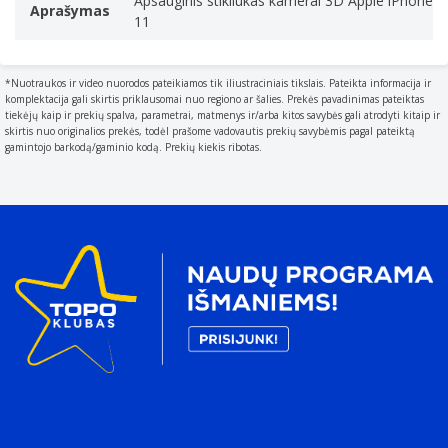
Apsauginis stikliukas kamerai 3D Apple iPhone
Aprašymas
11
*Nuotraukos ir video nuorodos pateikiamos tik iliustraciniais tikslais. Pateikta informacija ir
komplektacija gali skirtis priklausomai nuo regiono ar šalies. Prekės pavadinimas pateiktas
tiekėjų kaip ir prekių spalva, parametrai, matmenys ir/arba kitos savybės gali atrodyti kitaip ir
skirtis nuo originalios prekės, todėl prašome vadovautis prekių savybėmis pagal pateiktą
gamintojo barkodą/gaminio kodą. Prekių kiekis ribotas.