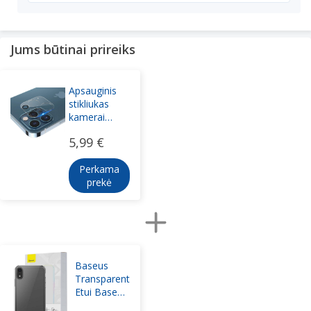
Jums būtinai prireiks
Apsauginis
stikliukas
kamerai
Reach 3D
5,99 €
Apple iPhone
11
Perkama
prekė
Baseus
Transparent
Etui Baseus
Simple for