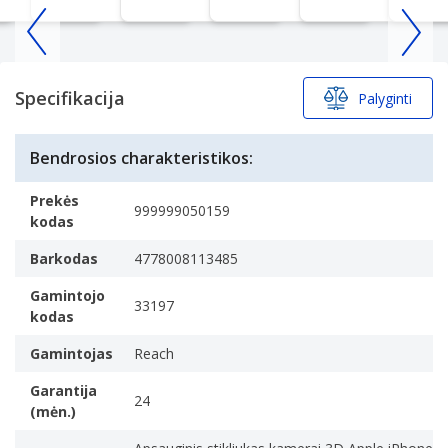
Item
1
of
Specifikacija
Palyginti
25
Bendrosios charakteristikos:
Prekės
999999050159
kodas
Barkodas
4778008113485
Gamintojo
33197
kodas
Gamintojas
Reach
Garantija
24
(mėn.)