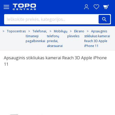
Topocentras
Telefonai,
Mobiliųjų
Ekrano
Apsauginis
Išmanieji
telefonų
plėvelės
stikliukas kamerai
pagalbininkai
priedai,
Reach 3D Apple
aksesuarai
iPhone 11
Apsauginis stikliukas kamerai Reach 3D Apple iPhone
11