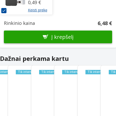
0,49 €
iPhone XR
Keisti prekę
6,48 €
Rinkinio kaina
Į krepšelį
Dažnai perkama kartu
 internetu
Tik internetu
Tik internetu
Tik internetu
Tik internetu
Tik