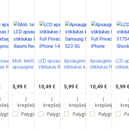
sauginis
Mob. telefono LCD
LCD apsauginis
Apsauginis
Apsauginis
LCD ap
ukas Reach
apsauginis
stikliukas Reach
stikliukas kamerai
stikliukas Reach
stikli
rbag
stikliukas Reach
Full Privacy Apple
Samsung S911
Full Privacy Apple
51754
proof Xiaomi
Xiaomi Redmi Note
iPhone 14 juodas
S23 5G
iPhone
Shock
 Note 12 Pro
11Pro/Note 11Pro
XR/11,juodas
Samsu
€
5,99 €
10,49 €
5,99 €
10,49 €
5,99 
odas
Plus juodas
A14 4
5G ju
Į
Į
Į
Į
Į
pšelį
krepšelį
krepšelį
krepšelį
krepšelį
kre
lyginti
Palyginti
Palyginti
Palyginti
Palyginti
Pa