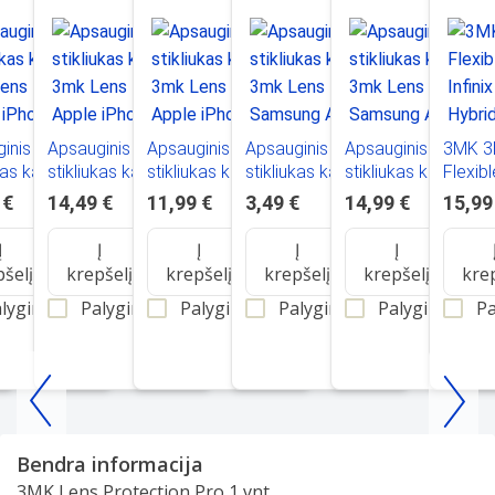
inis
Apsauginis
Apsauginis
Apsauginis
Apsauginis
3MK 
ukas kamerai
stikliukas kamerai
stikliukas kamerai
stikliukas kamerai
stikliukas kamerai
Flexib
ens Pro
3mk Lens Pro
3mk Lens Pro
3mk Lens Pro
3mk Lens Pro
Infini
 €
14,49 €
11,99 €
3,49 €
14,99 €
15,99
iPhone 15
Apple iPhone
Apple iPhone 13
Samsung A245
Samsung A145
Hybrid
s
13/13 Mini 47129
Pro/13 Pro Max
A24 4G/A246 A24
A14 4G/A146 A14
Į
Į
Į
Į
Į
sidabrinis
sidabrinis
5G
5G/A346 A34 5G
pšelį
krepšelį
krepšelį
krepšelį
krepšelį
kre
lyginti
Palyginti
Palyginti
Palyginti
Palyginti
Pa
Item
1
Bendra informacija
of
3MK Lens Protection Pro 1 vnt