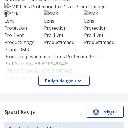
25
Slide 1 of 5
❮
❯
Brand:
3MK
Produkto pavadinimas:
Lens Protection Pro
Prekės kodas:
5903108498425
EAN/UPC kodas:
5903108498425
Specifikacijos
Rodyti daugiau
Specifikacijos
Savybės
Suderinamumas
The other products
Specifikacija
Palyginti
Galaxy S23+
Pakuotės turinys