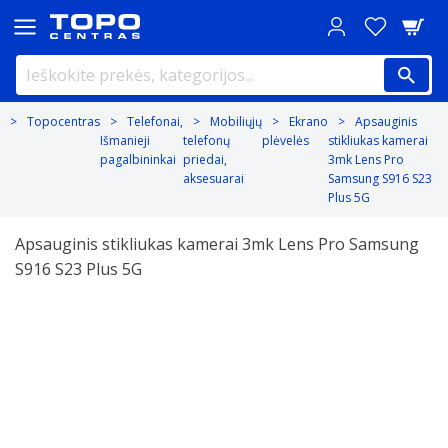
Topocentras
Telefonai,
Mobiliųjų
Ekrano
Apsauginis
Išmanieji
telefonų
plėvelės
stikliukas kamerai
pagalbininkai
priedai,
3mk Lens Pro
aksesuarai
Samsung S916 S23
Plus 5G
Apsauginis stikliukas kamerai 3mk Lens Pro Samsung
S916 S23 Plus 5G