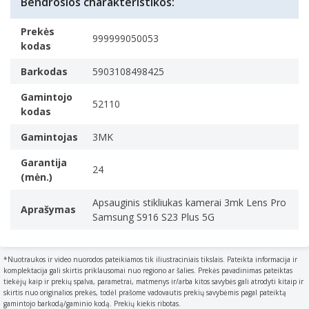
Bendrosios charakteristikos:
Kiekis pakuotėje
1 vnt
Prekės
999999050053
kodas
Barkodas
5903108498425
Gamintojo
52110
kodas
Gamintojas
3MK
Garantija
24
(mėn.)
Apsauginis stikliukas kamerai 3mk Lens Pro
Aprašymas
Samsung S916 S23 Plus 5G
*Nuotraukos ir video nuorodos pateikiamos tik iliustraciniais tikslais. Pateikta informacija ir
komplektacija gali skirtis priklausomai nuo regiono ar šalies. Prekės pavadinimas pateiktas
tiekėjų kaip ir prekių spalva, parametrai, matmenys ir/arba kitos savybės gali atrodyti kitaip ir
skirtis nuo originalios prekės, todėl prašome vadovautis prekių savybėmis pagal pateiktą
gamintojo barkodą/gaminio kodą. Prekių kiekis ribotas.