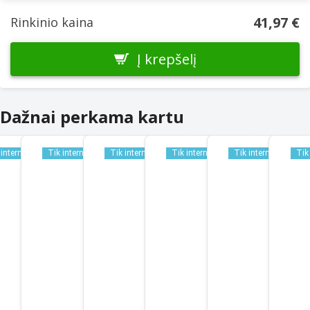
41,97 €
Rinkinio kaina
Į krepšelį
Dažnai perkama kartu
 internetu
Tik internetu
Tik internetu
Tik internetu
Tik internetu
Tik