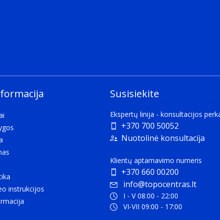
nformacija
Susisiekite
Ekspertų linija - konsultacijos per
ai
+370 700 50052
lygos
Nuotolinė konsultacija
a
mas
Klientų aptarnavimo numeris
+370 660 00200
tika
info@topocentras.lt
eo instrukcijos
I - V 08:00 - 22:00
rmacija
VI-VII 09:00 - 17:00