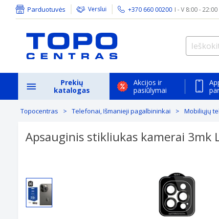
Parduotuvės
Verslui
+370 660 00200
I - V 8:00 - 22:00
Prekių
Akcijos ir
Ap
katalogas
pasiūlymai
pa
Topocentras
Telefonai, Išmanieji pagalbininkai
Mobiliųjų t
Apsauginis stikliukas kamerai 3mk 