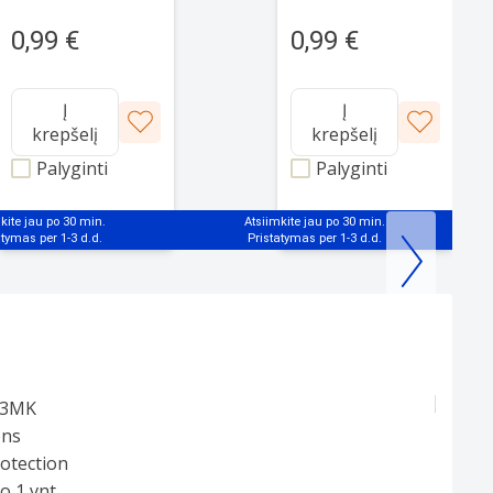
13 Pro Max
12 Pro Max
0,99 €
0,99 €
Į
Į
krepšelį
krepšelį
Palyginti
Palyginti
kite jau po 30 min.
Atsiimkite jau po 30 min.