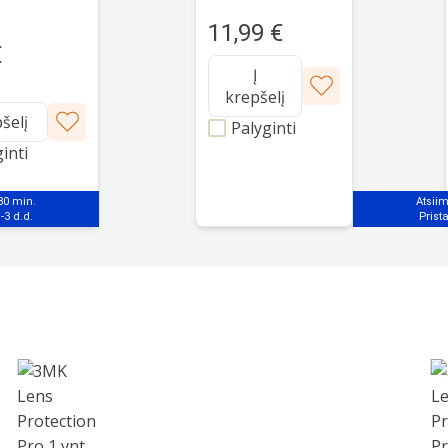
13 Pro Max
11,99 €
€
Į
krepšelį
pšelį
Palyginti
inti
 30 min.
Atsiim