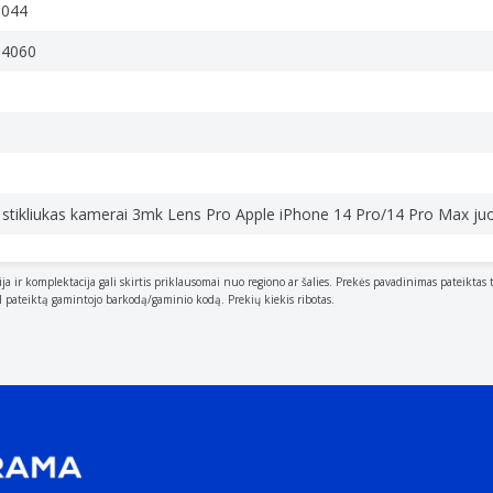
0044
84060
 stikliukas kamerai 3mk Lens Pro Apple iPhone 14 Pro/14 Pro Max ju
ija ir komplektacija gali skirtis priklausomai nuo regiono ar šalies. Prekės pavadinimas pateiktas 
al pateiktą gamintojo barkodą/gaminio kodą. Prekių kiekis ribotas.