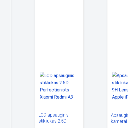
LCD apsauginis
Apsaugin
stikliukas 2.5D
kamerai
ne
Perfectionists
Protect 