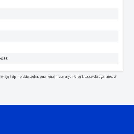
odas
tiekėjų kaip ir prekių spalva, parametrai, matmenys ir/arba kitos savybės gali atrodyti