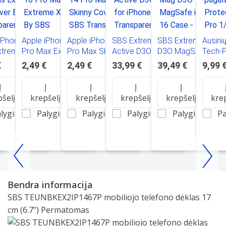
iPhone 16
Apple iPhone 16
Apple iPhone 14
SBS Extreme
SBS Extreme Mag
Ausini
xtreme X2
Pro Max Extreme
Pro Max Skinny
Active D3O Case
D3O MagSafe
Tech-P
 By SBS
X2 Cover By SBS
Cover By SBS
for iPhone 16 -
iPhone 16 Case -
AirPod
€
2,49 €
2,49 €
33,99 €
39,49 €
9,99 
arent
Transparent
Transparent
Transparent
Transparent
1/2,3p
Į
Į
Į
Į
Į
pšelį
krepšelį
krepšelį
krepšelį
krepšelį
kre
lyginti
Palyginti
Palyginti
Palyginti
Palyginti
Pa
Item
1
Bendra informacija
of
SBS TEUNBKEX2IP1467P mobiliojo telefono dėklas 17
25
cm (6.7") Permatomas