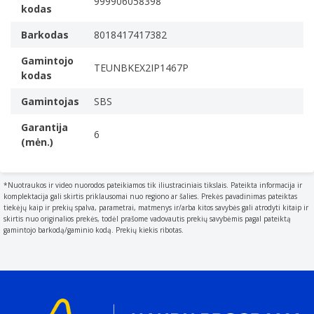
999906058398
product.
kodas
įbrėžimams
17 cm (6.7")
Barkodas
8018417417382
Paviršiaus nudažymas
Type of surface coloration e.g. monotone
Gamintojo
TEUNBKEX2IP1467P
kodas
Monochromatinis
Suderinamumas
Gamintojas
SBS
The other products
Garantija
iPhone 14 Pro Max
6
(mėn.)
Dėklo tipas
The size
Dėklas
*Nuotraukos ir video nuorodos pateikiamos tik iliustraciniais tikslais. Pateikta informacija ir
komplektacija gali skirtis priklausomai nuo regiono ar šalies. Prekės pavadinimas pateiktas
Medžiaga
tiekėjų kaip ir prekių spalva, parametrai, matmenys ir/arba kitos savybės gali atrodyti kitaip ir
The material from which a thing is or can be made e.g.
skirtis nuo originalios prekės, todėl prašome vadovautis prekių savybėmis pagal pateiktą
gamintojo barkodą/gaminio kodą. Prekių kiekis ribotas.
wood
Polikarbonatas (PC), Termoplastinis elastomeras (TPE),
Termoplastinis poliuretanas (TPU)
Produkto spalva
The colour e.g. red