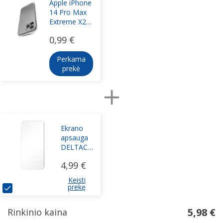
Apple iPhone
14 Pro Max
Extreme X2
Cover By
0,99 €
SBS
Transparent
Perkama
prekė
Ekrano
apsauga
DELTACO
skirta
4,99 €
Apple
iPhone 14
Keisti
Pro Max,
prekę
2.5D
grūd.
5,98 €
Rinkinio kaina
stiklas,
9H