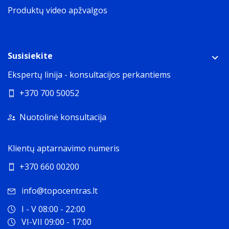
Produktų video apžvalgos
5,37 kg
Susisiekite
Ekspertų linija - konsultacijos perkantiems
+370 700 50052
Nuotolinė konsultacija
Klientų aptarnavimo numeris
+370 660 00200
info@topocentras.lt
I - V 08:00 - 22:00
VI-VII 09:00 - 17:00