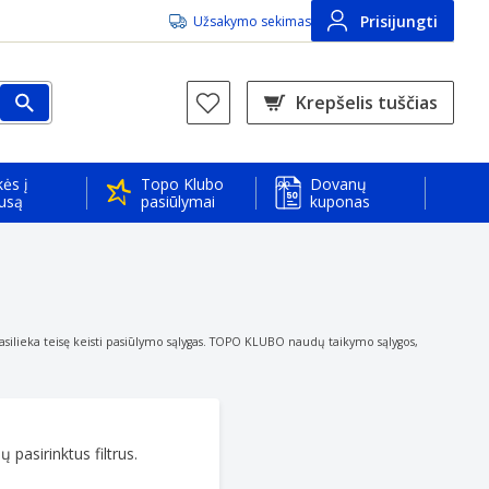
Prisijungti
Užsakymo sekimas
Krepšelis tuščias
ės į
Topo Klubo
Dovanų
usą
pasiūlymai
kuponas
asilieka teisę keisti pasiūlymo sąlygas. TOPO KLUBO naudų taikymo sąlygos,
 pasirinktus filtrus.