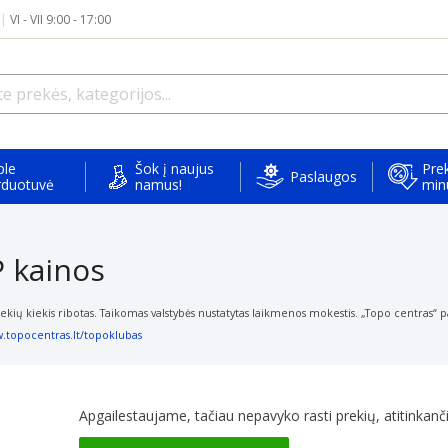
|
VI - VII 9:00 - 17:00
ple
Šok į naujus
Prek
Paslaugos
rduotuvė
namus!
min
 kainos
ekių kiekis ribotas. Taikomas valstybės nustatytas laikmenos mokestis. „Topo centras“ p
.topocentras.lt/topoklubas
Apgailestaujame, tačiau nepavyko rasti prekių, atitinkančių