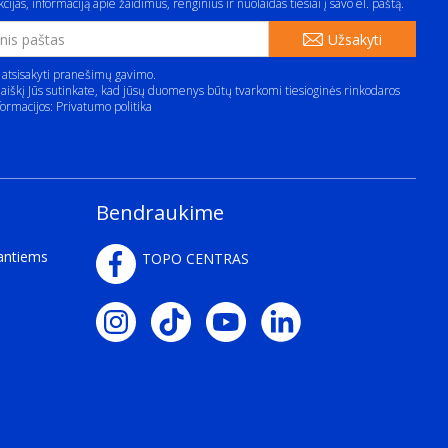
cijas, informaciją apie žaidimus, renginius ir nuolaidas tiesiai į savo el. paštą.
Užsakyti
 atsisakyti pranešimų gavimo.
aiškį Jūs sutinkate, kad jūsų duomenys būtų tvarkomi tiesioginės rinkodaros
formacijos:
Privatumo politika
Bendraukime
kantiems
TOPO CENTRAS