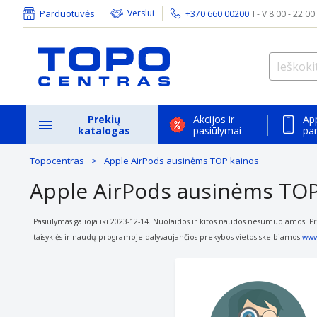
Parduotuvės
Verslui
+370 660 00200
I - V 8:00 - 22:00
Prekių
Akcijos ir
Ap
katalogas
pasiūlymai
pa
Topocentras
Apple AirPods ausinėms TOP kainos
Apple AirPods ausinėms TOP
Pasiūlymas galioja iki 2023-12-14. Nuolaidos ir kitos naudos nesumuojamos. Pr
taisyklės ir naudų programoje dalyvaujančios prekybos vietos skelbiamos
www