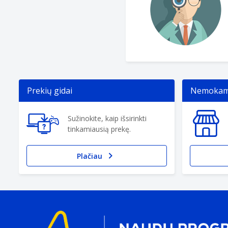
Prekių gidai
Nemokama
Sužinokite, kaip išsirinkti
tinkamiausią prekę.
Plačiau