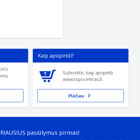
Kaip apsipirkti?
TOPO
Sužinokite, kaip apsipirkti
omis
www.topocentras.lt.
Plačiau
ERIAUSIUS pasiūlymus pirmas!