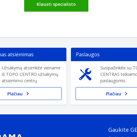
Klausti specialisto
s atsiėmimas
Paslaugos
Užsakymą atsiimkite viename
Susipažinkite su 
iš TOPO CENTRO užsakymų
CENTRAS teikiam
atsiėmimo centrų.
paslaugomis.
Plačiau
Plačiau
Gaukite G