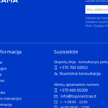
Gaukite karštas ak
Galėsite bet kada
Užsakant naujienl
tikslu. Daugiau in
nformacija
Susisiekite
Ekspertų linija - konsultacijos per
ai
+370 700 50052
lygos
Nuotolinė konsultacija
a
mas
Klientų aptarnavimo numeris
+370 660 00200
tika
info@topocentras.lt
eo instrukcijos
I - V 08:00 - 22:00
rmacija
VI-VII 09:00 - 17:00