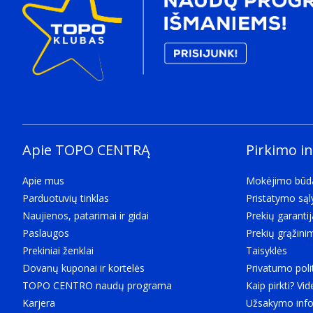
Apie TOPO CENTRĄ
Pirkimo i
Apie mus
Mokėjimo būd
Parduotuvių tinklas
Pristatymo są
Naujienos, patarimai ir gidai
Prekių garantij
Paslaugos
Prekių grąžini
Prekiniai ženklai
Taisyklės
Dovanų kuponai ir kortelės
Privatumo poli
TOPO CENTRO naudų programa
Kaip pirkti? Vid
Karjera
Užsakymo info