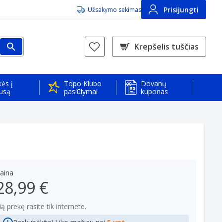
Prisijungti
Užsakymo sekimas
Krepšelis tuščias
ės į
Topo Klubo
Dovanų
usą
pasiūlymai
kuponas
aina
28,99 €
ią prekę rasite tik internete.