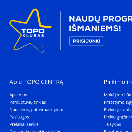
Apie TOPO CENTRĄ
Pirkimo i
Apie mus
Mokėjimo būd
Parduotuvių tinklas
Pristatymo są
Naujienos, patarimai ir gidai
Prekių garantij
Paslaugos
Prekių grąžini
Prekiniai ženklai
Taisyklės
Dovanų kuponai ir kortelės
Privatumo poli