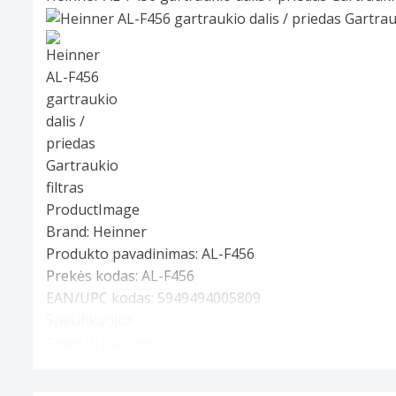
Slide 1 of 1
Brand:
Heinner
Produkto pavadinimas:
AL-F456
Prekės kodas:
AL-F456
EAN/UPC kodas:
5949494005809
Specifikacijos
Specifikacijos
Konstrukcija
Tipas