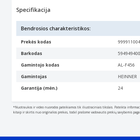
Characteristics of the device.
Specifikacija
Gartraukio filtras
Produkto spalva
Bendrosios charakteristikos:
The colour e.g. red
Nerūdijančiojo plieno
Prekės kodas
99991100
Medžiaga
The material from which a thing is or can be made e
Barkodas
59494940
Aliuminis
Gamintojo kodas
AL-F456
Veikimo charakteristikos
Suderinamumas
Gamintojas
HEINNER
The other products
Garantija (mėn.)
24
Heinner HDCH-F4560TIX
Pakuotės duomenys
Kiekis pakuotėje
*Nuotraukos ir video nuorodos pateikiamos tik iliustraciniais tikslais. Pateikta informac
kitaip ir skirtis nuo originalios prekės, todėl prašome vadovautis prekių savybėmis pag
1 vnt