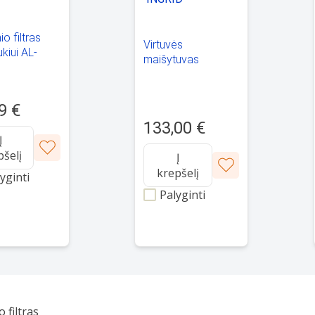
io filtras
Virtuvės
ukiui AL-
maišytuvas
HEINNER
QUADRON INGRID
(3523500_PVDC1)
9 €
133,00 €
Į
pšelį
Į
krepšelį
yginti
Palyginti
 filtras