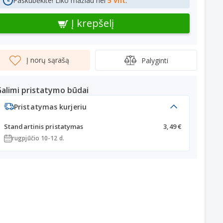
Paskubėkite! Liko mažiau nei
5 vnt
.
Į krepšelį
Į norų sąrašą
Palyginti
alimi pristatymo būdai
Pristatymas kurjeriu
Standartinis pristatymas
3,49 €
rugpjūčio 10-12 d.