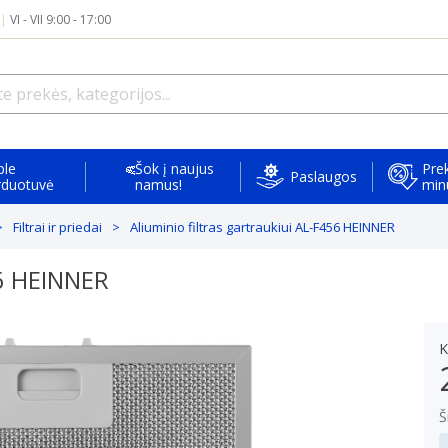
|
VI - VII 9:00 - 17:00
ple
Šok į naujus
Prek
Paslaugos
rduotuvė
namus!
min
Filtrai ir priedai
Aliuminio filtras gartraukiui AL-F456 HEINNER
56 HEINNER
K
Š