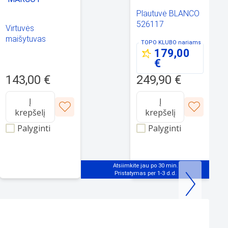
Plautuvė BLANCO
526117
Virtuvės
maišytuvas
TOPO KLUBO
nariams
QUADRON
179,00
MARGOT
€
(3623502_BLM)
143,00 €
249,90 €
Į
Į
krepšelį
krepšelį
Palyginti
Palyginti
Atsiimkite jau po 30 min.