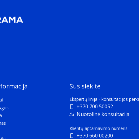
nformacija
Susisiekite
Ekspertų linija - konsultacijos per
ai
+370 700 50052
lygos
Nuotolinė konsultacija
a
mas
Klientų aptarnavimo numeris
+370 660 00200
tika