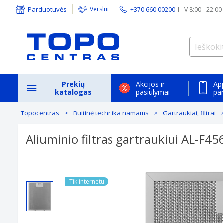
Parduotuvės
Verslui
+370 660 00200
I - V 8:00 - 22:00
Prekių
Akcijos ir
Ap
katalogas
pasiūlymai
pa
Topocentras
Buitinė technika namams
Gartraukiai, filtrai
Aliuminio filtras gartraukiui AL-F4
Tik internetu