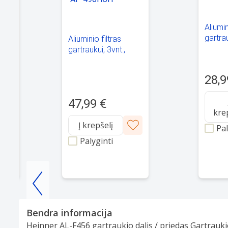
Aliumin
gartra
Aliuminio filtras
F356 
gartraukui, 3vnt.,
33.9x28.4x0.9cm
 AF-
AF-490HCH
ER
28,9
HEINNER
47,99 €
kre
Į krepšelį
Pal
Palyginti
Item
1
Bendra informacija
of
Heinner AL-F456 gartraukio dalis / priedas Gartraukio
25