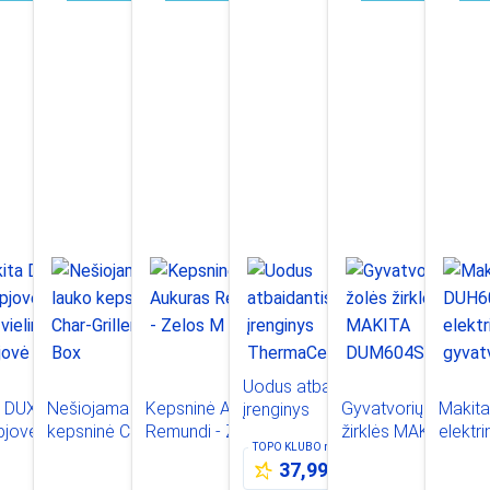
Uodus atbaidantis
a DUX60Z
Nešiojama lauko
Kepsninė Aukuras
Gyvatvorių ir žolės
Makit
įrenginys
jovė ir
kepsninė Char-
Remundi - Zelos M
žirklės MAKITA
elektr
ThermaCell Halo
TOPO KLUBO
nariams
vielinė
Griller Fire Box
DUM604SYX
gyvatv
Mini, Baltas
37,99 €
jovė
4,5 kg