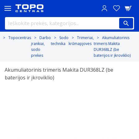
Topocentras
Darbo
Sodo
Trimeriai,
Akumuliatorinis
įrankiai,
technika
krūmapjovės
trimeris Makita
sodo
DUR368LZ (be
prekės
baterijos ir įkroviklio)
Akumuliatorinis trimeris Makita DUR368LZ (be
baterijos ir įkroviklio)
Previous