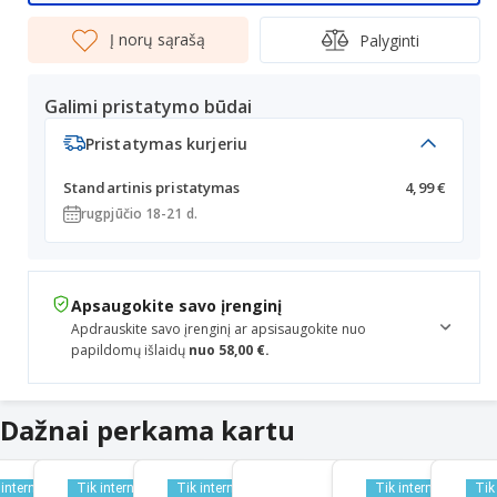
Į norų sąrašą
Palyginti
Galimi pristatymo būdai
Pristatymas kurjeriu
Standartinis pristatymas
4,99 €
rugpjūčio 18-21 d.
Apsaugokite savo įrenginį
Apdrauskite savo įrenginį ar apsisaugokite nuo
papildomų išlaidų
nuo 58,00 €.
Dažnai perkama kartu
 internetu
Tik internetu
Tik internetu
Tik internetu
Tik