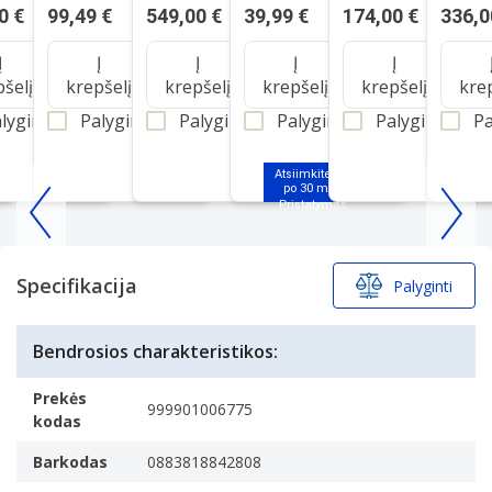
0 €
99,49 €
549,00 €
39,99 €
174,00 €
336,0
Į
Į
Į
Į
Į
pšelį
krepšelį
krepšelį
krepšelį
krepšelį
kre
lyginti
Palyginti
Palyginti
Palyginti
Palyginti
Pa
Atsiimkite jau
po 30 min.
Item
1
of
Specifikacija
Palyginti
25
Bendrosios charakteristikos:
Prekės
999901006775
kodas
Barkodas
0883818842808