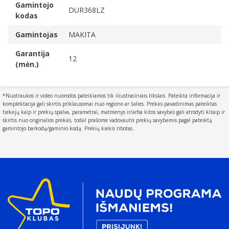
Gamintojo
DUR368LZ
kodas
Gamintojas
MAKITA
Garantija
12
(mėn.)
*Nuotraukos ir video nuorodos pateikiamos tik iliustraciniais tikslais. Pateikta informacija ir
komplektacija gali skirtis priklausomai nuo regiono ar šalies. Prekės pavadinimas pateiktas
tiekėjų kaip ir prekių spalva, parametrai, matmenys ir/arba kitos savybės gali atrodyti kitaip ir
skirtis nuo originalios prekės, todėl prašome vadovautis prekių savybėmis pagal pateiktą
gamintojo barkodą/gaminio kodą. Prekių kiekis ribotas.