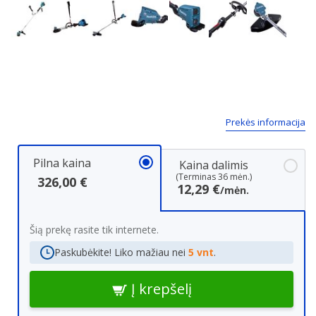
Next
Prekės informacija
Pilna kaina
Kaina dalimis
(Terminas 36 mėn.)
326,00 €
12,29 €
/mėn.
Šią prekę rasite tik internete.
Paskubėkite! Liko mažiau nei
5 vnt
.
Į krepšelį