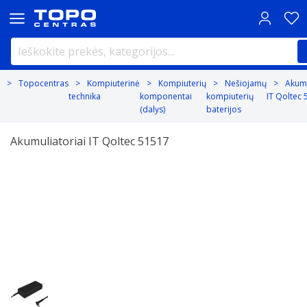
Topocentras
Kompiuterinė
Kompiuterių
Nešiojamų
Akumu
technika
komponentai
kompiuterių
IT Qoltec
(dalys)
baterijos
Akumuliatoriai IT Qoltec 51517