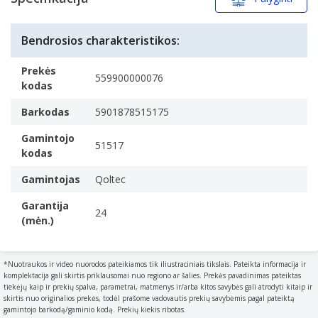
EAN/UPC kodas:
5901878515175
Specifikacijos
Maitinimo tipas: Vidaus
Savybės
Išvesties galia: 65 W Įėjimo įtampa: 220-240 V Įėjimo
Bendrosios charakteristikos:
Paskirtis
dažnis: 50/60 Hz
What the product is used for.
Prekės
Paskirtis: Knyginis kompiuteris AC į DC
559900000076
Knyginis kompiuteris
kodas
Maitinimo apsaugos ypatybės: Apsauga nuo
Maitinimo tipas
perkaitimo, Apsauga nuo perkrovos
Barkodas
5901878515175
The type of power supply which this product uses.
1 vnt
Vidaus
Gamintojo
Juoda
51517
kodas
Maitinimo srovės tipas
AC į DC
Gamintojas
Qoltec
Įėjimo įtampa
Garantija
The voltage (V) which is required to power the product.
24
(mėn.)
220-240 V
Įėjimo dažnis
The frequency (Hz) which is required to power the
*Nuotraukos ir video nuorodos pateikiamos tik iliustraciniais tikslais. Pateikta informacija ir
komplektacija gali skirtis priklausomai nuo regiono ar šalies. Prekės pavadinimas pateiktas
product.
tiekėjų kaip ir prekių spalva, parametrai, matmenys ir/arba kitos savybės gali atrodyti kitaip ir
50/60 Hz
skirtis nuo originalios prekės, todėl prašome vadovautis prekių savybėmis pagal pateiktą
gamintojo barkodą/gaminio kodą. Prekių kiekis ribotas.
Išvesties galia