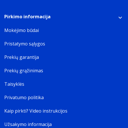
Pakuotės turinys
Kiekis pakuotėje
1 vnt
Pirkimo informacija
Mokėjimo būdai
Pristatymo sąlygos
Prekių garantija
Prekių grąžinimas
Taisyklės
Privatumo politika
Kaip pirkti? Video instrukcijos
Užsakymo informacija