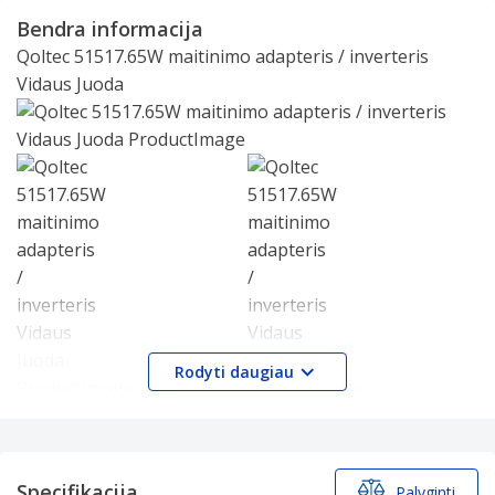
1
Bendra informacija
of
Qoltec 51517.65W maitinimo adapteris / inverteris
2
Vidaus Juoda
Slide 1 of 2
Rodyti daugiau
Brand:
Qoltec
Produkto pavadinimas:
51517.65W
Prekės kodas:
51517.65W
Specifikacijos
Specifikacija
Palyginti