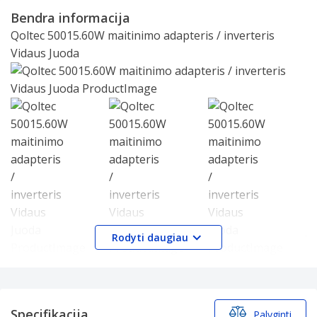
1
Bendra informacija
of
Qoltec 50015.60W maitinimo adapteris / inverteris
25
Vidaus Juoda
Slide 1 of 3
Rodyti daugiau
Brand:
Qoltec
Produkto pavadinimas:
50015.60W
Prekės kodas:
50015.60W
Specifikacijos
Specifikacija
Palyginti