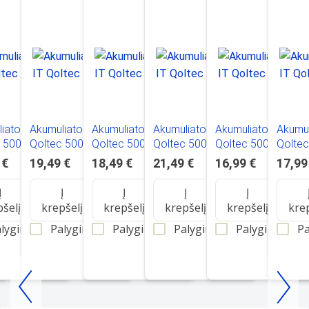
iatoriai IT
Akumuliatoriai IT
Akumuliatoriai IT
Akumuliatoriai IT
Akumuliatoriai IT
Akumul
c 50088
Qoltec 50085
Qoltec 50099
Qoltec 50054
Qoltec 50053
Qolte
 €
19,49 €
18,49 €
21,49 €
16,99 €
17,99
Į
Į
Į
Į
Į
pšelį
krepšelį
krepšelį
krepšelį
krepšelį
kre
lyginti
Palyginti
Palyginti
Palyginti
Palyginti
Pa
Item