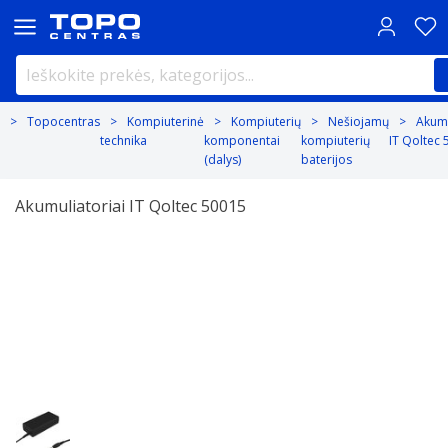
Topocentras
Kompiuterinė
Kompiuterių
Nešiojamų
Akumu
technika
komponentai
kompiuterių
IT Qoltec
(dalys)
baterijos
Akumuliatoriai IT Qoltec 50015