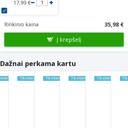
17,99 €
1
35,98 €
Rinkinio kaina
Į krepšelį
Dažnai perkama kartu
 internetu
Tik internetu
Tik internetu
Tik internetu
Tik internetu
Tik