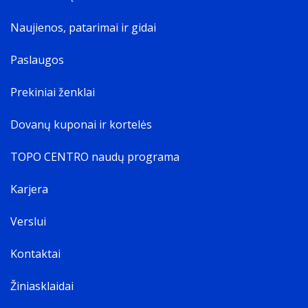
Produkto spalva
Naujienos, patarimai ir gidai
The colour e.g. red
Juoda
Paslaugos
Korpuso spalva
The colour of the protective shell or bag.
Prekiniai ženklai
Juoda
Pakuotės turinys
Dovanų kuponai ir kortelės
Pridėti kabeliai
AC
TOPO CENTRO naudų programa
Karjera
Verslui
Kontaktai
Žiniasklaidai