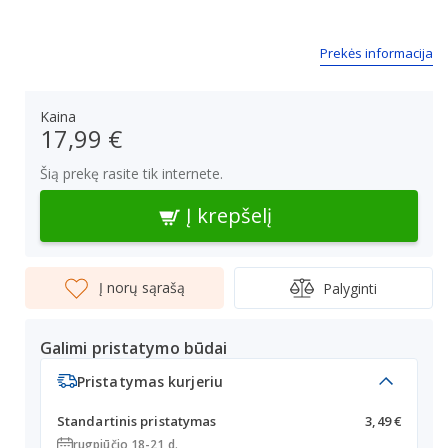
Prekės informacija
Kaina
17,99 €
Šią prekę rasite tik internete.
Į krepšelį
Į norų sąrašą
Palyginti
Galimi pristatymo būdai
Pristatymas kurjeriu
Standartinis pristatymas
3,49 €
rugpjūčio 18-21 d.