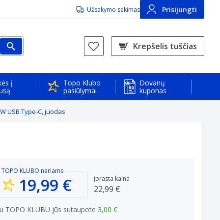
Prisijungti
Užsakymo sekimas
Krepšelis tuščias
ės į
Topo Klubo
Dovanų
usą
pasiūlymai
kuponas
W USB Type-C, juodas
TOPO KLUBO
nariams
19,99 €
Įprasta kaina
22,99 €
u TOPO KLUBU jūs sutaupote
3,00 €