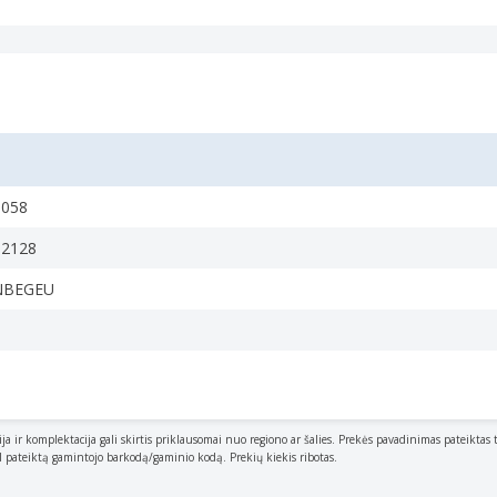
1058
12128
NBEGEU
ija ir komplektacija gali skirtis priklausomai nuo regiono ar šalies. Prekės pavadinimas pateiktas 
al pateiktą gamintojo barkodą/gaminio kodą. Prekių kiekis ribotas.
 can be connected.