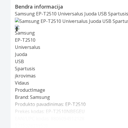
Bendra informacija
Samsung EP-T2510 Universalus Juoda USB Spartusis
Slide 1 of 4
❮
❯
Brand:
Samsung
Produkto pavadinimas:
EP-T2510
Prekės kodas:
EP-T2510NBEGEU
EAN/UPC kodas:
8806094912128
5715328319530