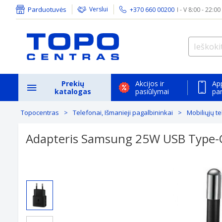
Parduotuvės
Verslui
+370 660 00200
I - V 8:00 - 22:00
Prekių
Akcijos ir
Ap
katalogas
pasiūlymai
pa
Topocentras
Telefonai, Išmanieji pagalbininkai
Mobiliųjų t
Adapteris Samsung 25W USB Type-C