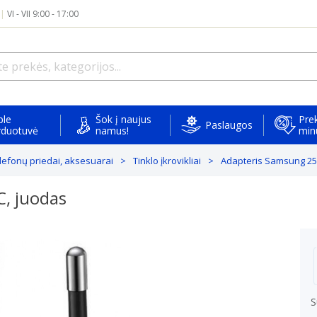
|
VI - VII 9:00 - 17:00
ple
Šok į naujus
Prek
Paslaugos
rduotuvė
namus!
min
elefonų priedai, aksesuarai
Tinklo įkrovikliai
Adapteris Samsung 25
, juodas
S