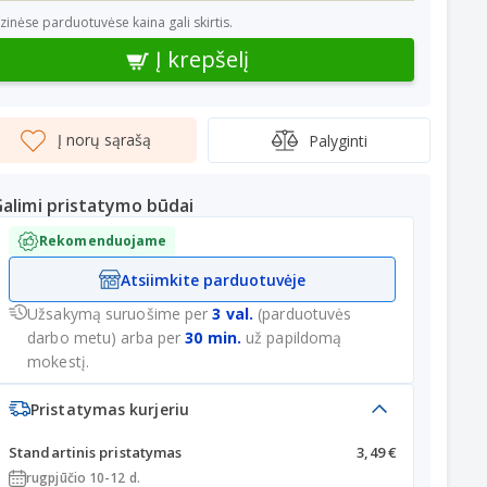
izinėse parduotuvėse kaina gali skirtis.
Į krepšelį
Į norų sąrašą
Palyginti
alimi pristatymo būdai
Rekomenduojame
Atsiimkite parduotuvėje
Užsakymą suruošime per
3 val.
(parduotuvės
darbo metu) arba per
30 min.
už papildomą
mokestį.
Pristatymas kurjeriu
Standartinis pristatymas
3,49 €
rugpjūčio 10-12 d.