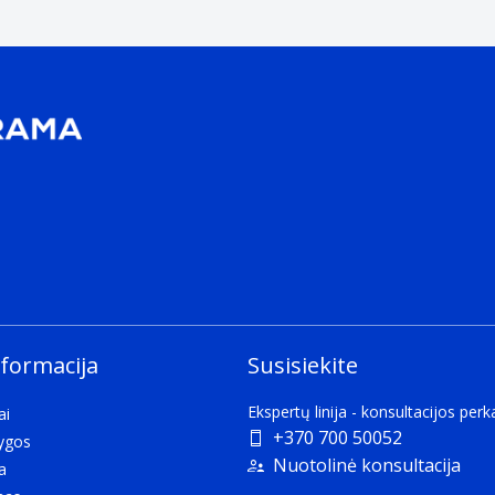
5G, A80, A70, and future compatible devices
nformacija
Susisiekite
Ekspertų linija - konsultacijos per
ai
+370 700 50052
lygos
Nuotolinė konsultacija
a
ct.