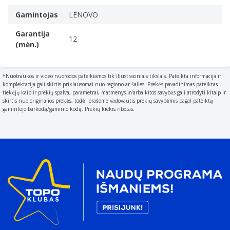
Gamintojas
LENOVO
Garantija
12
(mėn.)
*Nuotraukos ir video nuorodos pateikiamos tik iliustraciniais tikslais. Pateikta informacija ir
komplektacija gali skirtis priklausomai nuo regiono ar šalies. Prekės pavadinimas pateiktas
tiekėjų kaip ir prekių spalva, parametrai, matmenys ir/arba kitos savybės gali atrodyti kitaip ir
skirtis nuo originalios prekės, todėl prašome vadovautis prekių savybėmis pagal pateiktą
gamintojo barkodą/gaminio kodą. Prekių kiekis ribotas.