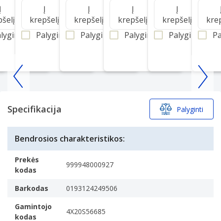
 Adapter
Adapter
GX21F23046 300
C) USB-C 5-20 V
Charg
Į
Į
Į
Į
Į
W AC Adapter
AC Adapter
pšelį
krepšelį
krepšelį
krepšelį
krepšelį
kre
lyginti
Palyginti
Palyginti
Palyginti
Palyginti
Pa
Item
1
of
Specifikacija
Palyginti
25
Bendrosios charakteristikos:
Prekės
999948000927
kodas
Barkodas
0193124249506
Gamintojo
4X20S56685
kodas