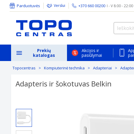
Parduotuvės
Verslui
+370 660 00200
I - V 8:00 - 22:00
Prekių
Akcijos ir
Ap
katalogas
pasiūlymai
pa
Topocentras
Kompiuterinė technika
Adapteriai
Adapter
Adapteris ir šokotuvas Belkin
Previous