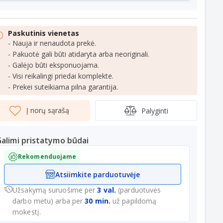
Paskutinis vienetas
- Nauja ir nenaudota prekė.
- Pakuotė gali būti atidaryta arba neoriginali.
- Galėjo būti eksponuojama.
- Visi reikalingi priedai komplekte.
- Prekei suteikiama pilna garantija.
Į norų sąrašą
Palyginti
alimi pristatymo būdai
Rekomenduojame
Atsiimkite parduotuvėje
Užsakymą suruošime per
3 val.
(parduotuvės
darbo metu) arba per
30 min.
už papildomą
mokestį.