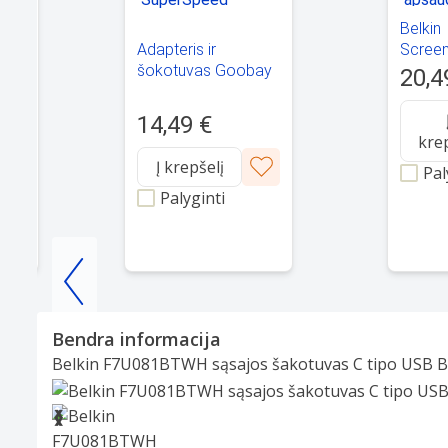
Belkin
Adapteris ir
Scree
-
šokotuvas Goobay
Skaidr
20,4
ter
Sync & Charge
apsaug
SuperSpeed 66508
vnt
14,49 €
kre
Į krepšelį
Pal
Palyginti
Item
1
Bendra informacija
of
Belkin F7U081BTWH sąsajos šakotuvas C tipo USB B
25
Slide 1 of 4
❮
❯