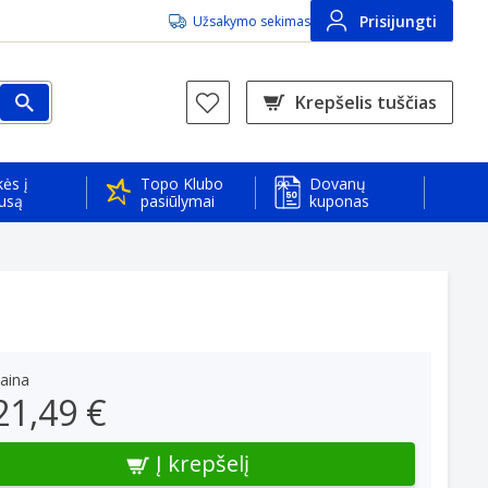
Prisijungti
Užsakymo sekimas
Krepšelis tuščias
ės į
Topo Klubo
Dovanų
usą
pasiūlymai
kuponas
aina
21,49 €
Į krepšelį