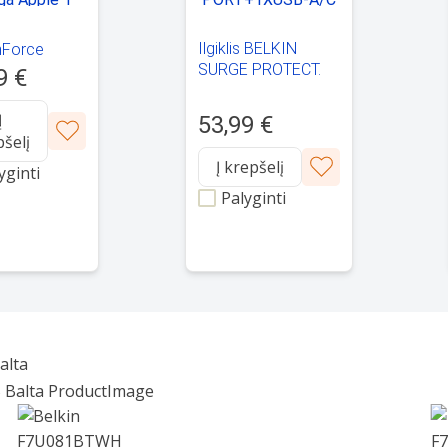
Ilgiklis BELKIN
nForce
SURGE PROTECT.
i ekrano
9 €
STRIP 8-
a Apple 1
PORT+1XUSB-A/C
Į
53,99 €
900J
pšelį
Į krepšelį
yginti
Palyginti
alta