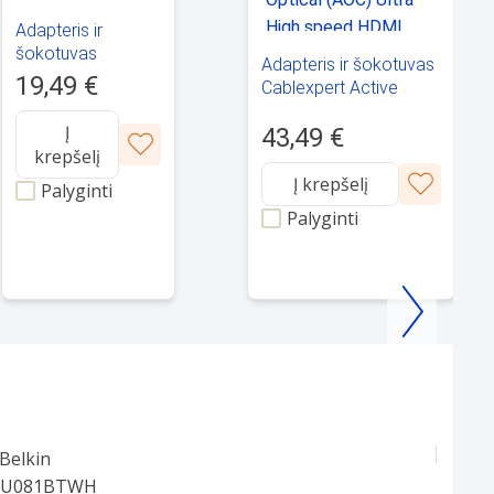
Adapteris ir
šokotuvas
Adapteris ir šokotuvas
Goobay
19,49 €
Cablexpert Active
Optical (AOC) Ultra
Į
43,49 €
High speed HDMI
krepšelį
cable with Ethernet
AOC
Į krepšelį
Palyginti
Palyginti