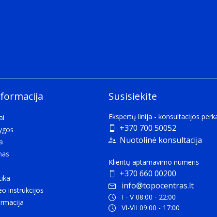
nformacija
Susisiekite
play". Plug and play is hardware or software that, after bein
which requires configuration.
Ekspertų linija - konsultacijos per
ai
+370 700 50052
lygos
Nuotolinė konsultacija
a
 (12.9") 5th Gen iPad Pro (12.9”) 3rd Gen iPad Pro (11") 2nd 
mas
1.0") Galaxy S21 Series Galaxy S22 Series Galaxy S23 Galaxy 
Klientų aptarnavimo numeris
+370 660 00200
tika
info@topocentras.lt
eo instrukcijos
I - V 08:00 - 22:00
rmacija
VI-VII 09:00 - 17:00
o side.