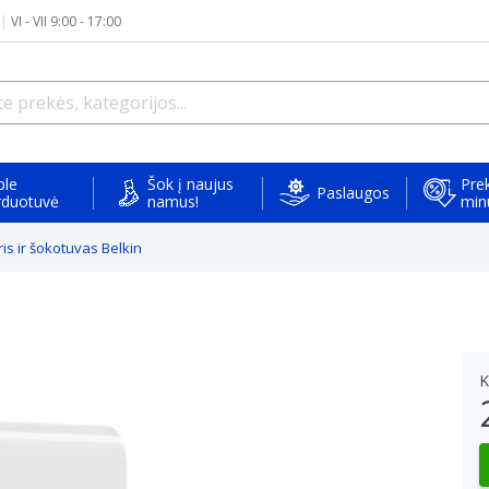
|
VI - VII 9:00 - 17:00
ple
Šok į naujus
Prek
Paslaugos
rduotuvė
namus!
min
is ir šokotuvas Belkin
K