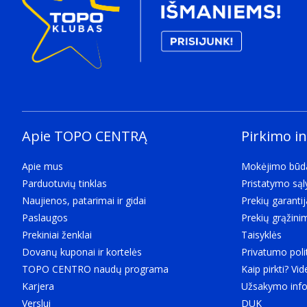
USB maitinimo tiekimas iki
60 W
Spartusis įkrovimas
Kabelio tipas
Type of cable e.g. electicity cable, optical cable.
Apvalusis kabelis
Savybės
„Plug and Play“ funkcija
Apie TOPO CENTRĄ
Pirkimo i
Indicates whether this product supports is "plug and 
("played with"), as opposed to hardware or software 
Apie mus
Mokėjimo būd
Suderinami produktai
Parduotuvių tinklas
Pristatymo są
Other products that can be used with this product.
Naujienos, patarimai ir gidai
Prekių garantij
iPad (10.9") 10th Gen iPad Pro (11") 3rd Gen iPad Pro
Paslaugos
Prekių grąžini
Pixel 5 Google Pixel 6 Huawei P30/P30 Pro iPad Pro (1
Prekiniai ženklai
Taisyklės
Flip 3 Galaxy Note20 Galaxy Note20 Ultra
Dovanų kuponai ir kortelės
Privatumo poli
Svoris ir matmenys
TOPO CENTRO naudų programa
Kaip pirkti? Vid
Plotis
Karjera
Užsakymo info
The measurement or extent of something from side t
Verslui
DUK