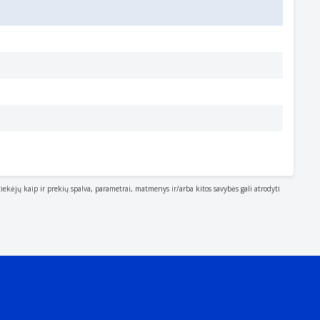
evices via input/output (I/O) ports.
tiekėjų kaip ir prekių spalva, parametrai, matmenys ir/arba kitos savybės gali atrodyti