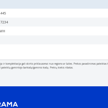
te with a driver.
2445
37234
ether. The hub interface is where the hub connects to other d
TWH
 other equipment can be connected.
n some cases, writing data to and from a memory card.
ija ir komplektacija gali skirtis priklausomai nuo regiono ar šalies. Prekės pavadinimas pateiktas 
al pateiktą gamintojo barkodą/gaminio kodą. Prekių kiekis ribotas.
ects to the device.