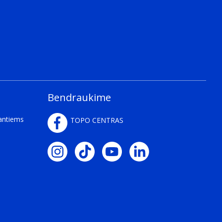
Bendraukime
g installed ("plugged in"), can immediately be used
kantiems
TOPO CENTRAS
Gen iPad Pro (12.9") 4th Gen iPad mini 6th Gen Google
S23 Plus Galaxy S23 Ultra Galaxy Z Fold 2 5G Galaxy Z