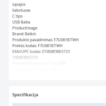
Brand:
Belkin
Produkto pavadinimas:
F7U081BTWH
Prekės kodas:
F7U081BTWH
EAN/UPC kodas:
0745883863723
745883863723
Priimančioji sąsaja: C tipo USB
Lizdo sąsajos: C tipo USB
Portų kiekis: 2
„USB Power Delivery“
Balta
Specifikacijos
Specifikacija
Specifikacijos
Ryšys