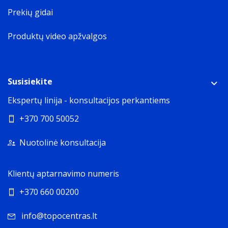
Prekių gidai
Produktų video apžvalgos
Susisiekite
Ekspertų linija - konsultacijos perkantiems
+370 700 50052
Nuotolinė konsultacija
Klientų aptarnavimo numeris
+370 660 00200
info@topocentras.lt